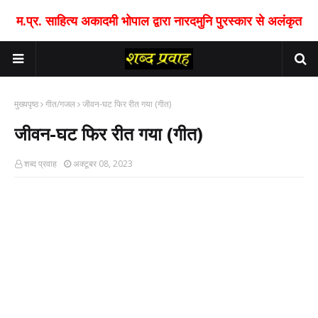
म.प्र. साहित्य अकादमी भोपाल द्वारा नारदमुनि पुरस्कार से अलंकृत
मुख्यपृष्ठ
गीत/गजल
जीवन-घट फिर रीत गया (गीत)
जीवन-घट फिर रीत गया (गीत)
शब्द प्रवाह
अक्टूबर 08, 2023