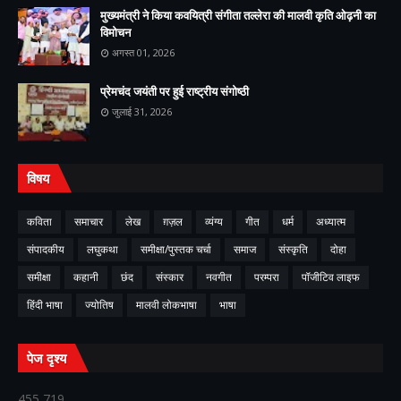
मुख्यमंत्री ने किया कवयित्री संगीता तल्लेरा की मालवी कृति ओढ़नी का
विमोचन
अगस्त 01, 2026
प्रेमचंद जयंती पर हुई राष्ट्रीय संगोष्ठी
जुलाई 31, 2026
विषय
कविता
समाचार
लेख
ग़ज़ल
व्यंग्य
गीत
धर्म
अध्यात्म
संपादकीय
लघुकथा
समीक्षा/पुस्तक चर्चा
समाज
संस्कृति
दोहा
समीक्षा
कहानी
छंद
संस्कार
नवगीत
परम्परा
पॉजीटिव लाइफ
हिंदी भाषा
ज्योतिष
मालवी लोकभाषा
भाषा
पेज दृश्य
455,719