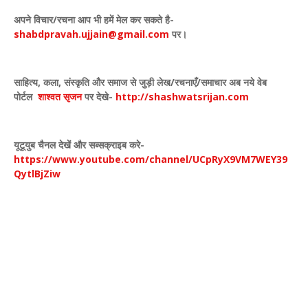
अपने विचार
/
रचना आप भी हमें मेल कर सकते है-
shabdpravah.ujjain@gmail.com
पर।
साहित्य
,
कला
,
संस्कृति और समाज से जुड़ी लेख/रचनाएँ/समाचार अब नये वेब
पोर्टल
शाश्वत सृजन
पर देखे
-
http://shashwatsrijan.com
यूटूयुब चैनल देखें और सब्सक्राइब करे-
https://www.youtube.com/channel/UCpRyX9VM7WEY39
QytlBjZiw