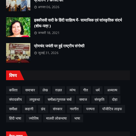
प्रसारण 7 अगस्त को
अगस्त 06, 2026
इक्कीसवी सदी के हिंदी साहित्य में- सामाजिक एवं सांस्कृतिक संदर्भ
(शोध-पत्र )
जनवरी 18, 2021
प्रेमचंद जयंती पर हुई राष्ट्रीय संगोष्ठी
जुलाई 31, 2026
विषय
कविता
समाचार
लेख
ग़ज़ल
व्यंग्य
गीत
धर्म
अध्यात्म
संपादकीय
लघुकथा
समीक्षा/पुस्तक चर्चा
समाज
संस्कृति
दोहा
समीक्षा
कहानी
छंद
संस्कार
नवगीत
परम्परा
पॉजीटिव लाइफ
हिंदी भाषा
ज्योतिष
मालवी लोकभाषा
भाषा