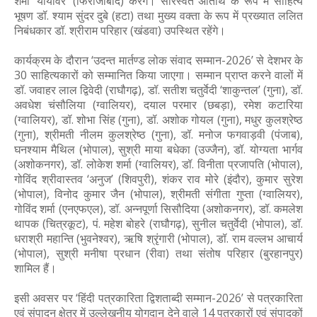
शर्मा ‘यायावर’ (फिरोजाबाद) करेंगे। सारस्वत अतिथि के रूप में साहित्य
भूषण डॉ. श्याम सुंदर दुबे (हटा) तथा मुख्य वक्ता के रूप में प्रख्यात ललित
निबंधकार डॉ. श्रीराम परिहार (खंडवा) उपस्थित रहेंगे।
कार्यक्रम के दौरान ‘उदन्त मार्तण्ड लोक संवाद सम्मान-2026’ से देशभर के
30 साहित्यकारों को सम्मानित किया जाएगा। सम्मान प्राप्त करने वालों में
डॉ. जवाहर लाल द्विवेदी (राघौगढ़), डॉ. सतीश चतुर्वेदी ‘शाकुन्तल’ (गुना), डॉ.
अवधेश चंसौलिया (ग्वालियर), दयाल परमार (छबड़ा), रमेश कटारिया
(ग्वालियर), डॉ. शोभा सिंह (गुना), डॉ. अशोक गोयल (गुना), मधुर कुलश्रेष्ठ
(गुना), श्रीमती नीलम कुलश्रेष्ठ (गुना), डॉ. मनोज फगवाड़वी (पंजाब),
घनश्याम मैथिल (भोपाल), सुश्री माया बधेका (उज्जैन), डॉ. योग्यता भार्गव
(अशोकनगर), डॉ. लोकेश शर्मा (ग्वालियर), डॉ. विनीता प्रजापति (भोपाल),
गोविंद श्रीवास्तव ‘अनुज’ (शिवपुरी), शंकर राव मोरे (इंदौर), कुमार सुरेश
(भोपाल), विनोद कुमार जैन (भोपाल), श्रीमती संगीता गुप्ता (ग्वालियर),
गोविंद शर्मा (एनएफएल), डॉ. अन्नपूर्णा सिसौदिया (अशोकनगर), डॉ. कमलेश
थापक (चित्रकूट), पं. महेश बोहरे (राघौगढ़), सुनील चतुर्वेदी (भोपाल), डॉ.
धराश्री महान्ति (भुवनेश्वर), ऋषि श्रृंगारी (भोपाल), डॉ. राम वल्लभ आचार्य
(भोपाल), सुश्री मनीषा प्रधान (रीवा) तथा संतोष परिहार (बुरहानपुर)
शामिल हैं।
इसी अवसर पर ‘हिंदी पत्रकारिता द्विशताब्दी सम्मान-2026’ से पत्रकारिता
एवं संपादन क्षेत्र में उल्लेखनीय योगदान देने वाले 14 पत्रकारों एवं संपादकों