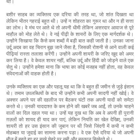
था।
बशीर साहब का व्यक्तित्व एक दरिया की तरह था, जो शांत दिखता था
लेकिन भीतर गहराई बहुत थी। उन्हें न शोहरत का गुरूर था और न ही सत्ता
का लोभ। वे मंच पर आते थे तो अपनी धीमी लेकिन असरदार आवाज से पूरे
माहौल को मोह लेते थे। वे नई पीढ़ी के शायरों के लिए एक मार्गदर्शक थे।
उन्होंने सिखाया कि कैसे कम शब्दों में बड़ी बात कही जाती है। उनका जाना
उर्दू अदब का वह चिराग बुझ जाने जैसा है, जिसकी रोशनी से आने वाली कई
पीढ़ियां रास्ता तलाशा करेंगी। उन्होंने अपनी शायरी के जरिए खुद को अमर
कर लिया है। वे केवल शायर नहीं, बल्कि उर्दू और हिंदी को जोड़ने वाले एक
सेतु थे। उन्होंने हमेशा माना कि भाषा का कोई मजहब नहीं होता, वह केवल
संवेदनाओं की वाहक होती है।
उनके व्यक्तित्व का एक और पहलू यह था कि वे बहुत ही जमीन से जुड़े इंसान
थे। तमाम उपलब्धियों के बाद भी उन्होंने कभी अपनी सादगी नहीं खोई। वे
अक्सर अपने घर की दहलीज पर बैठकर घंटों तक अपनी यादों को समेटा
करते थे। उनकी याददाश्त के कम होने की खबरें जब आईं, तो उनके चाहने
वालों का दिल दहल गया था। उन्हें यह दुख था कि अब वे अपनी ही पुरानी
ग़ज़लों को शायद ही याद कर पाएं, लेकिन नियति का खेल देखिए, उनकी
शायरी तो हर उस इंसान की जुबान पर थी जिसे जिंदगी में कभी न कभी
मोहब्बत या जुदाई का सामना करना पड़ा। वे एक ऐसे दरिया थे जो अपनी
मौज में बहते हुए हर सूखे चेहरे पर नमी और मुस्कान बिखेरते थे।