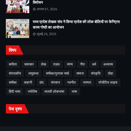
विमोचन
अगस्त 01, 2026
मध्य प्रदेश लेखक संघ ने किया प्रदेश की लोक बोलियों पर केन्द्रित
काव्य गोष्ठी का आयोजन
जुलाई 26, 2026
विषय
कविता
समाचार
लेख
ग़ज़ल
व्यंग्य
गीत
धर्म
अध्यात्म
संपादकीय
लघुकथा
समीक्षा/पुस्तक चर्चा
समाज
संस्कृति
दोहा
समीक्षा
कहानी
छंद
संस्कार
नवगीत
परम्परा
पॉजीटिव लाइफ
हिंदी भाषा
ज्योतिष
मालवी लोकभाषा
भाषा
पेज दृश्य