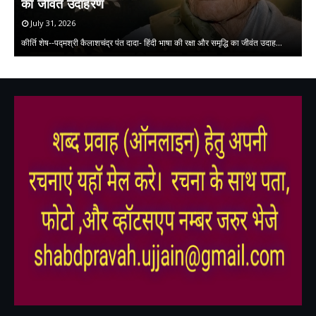
का जीवंत उदाहरण
July 31, 2026
लघ
कीर्ति शेष--पद्मश्री कैलाशचंद्र पंत दादा- हिंदी भाषा की रक्षा और समृद्धि का जीवंत उदाह…
क
,
,
,
,