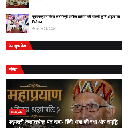
मुख्यमंत्री ने किया कवयित्री संगीता तल्लेरा की मालवी कृति ओढ़नी का
विमोचन
अगस्त 01, 2026
फेसबुक पेज
चलित
मध्यप्रदेश
पद्मश्री कैलाशचंद्र पंत दादा- हिंदी भाषा की रक्षा और समृद्धि
ल