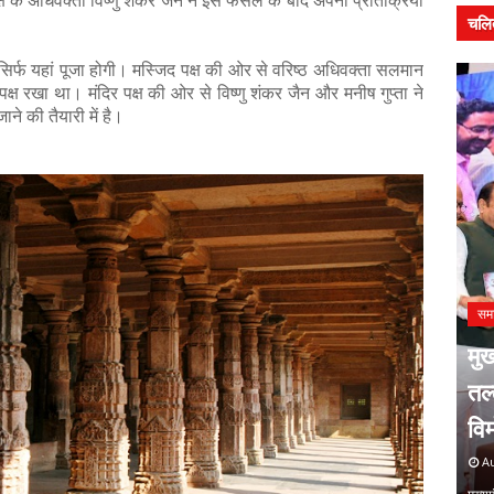
 के अधिवक्ता विष्णु शंकर जैन ने इस फैसले के बाद अपनी प्रतिक्रिया
चलि
र्फ यहां पूजा होगी। मस्जिद पक्ष की ओर से वरिष्ठ अधिवक्ता सलमान
्ष रखा था। मंदिर पक्ष की ओर से विष्णु शंकर जैन और मनीष गुप्ता ने
ाने की तैयारी में है।
सम
मुख
समाचार
न में
संदीप राशिनकर को क्षितिज कला
तल
शिखर सम्मान
वि
August 06, 2026
Au