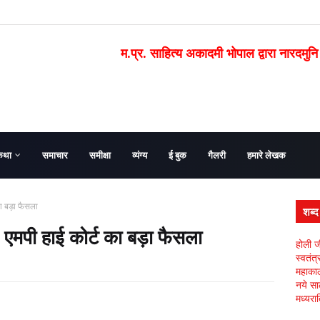
म.प्र. साहित्य अकादमी भोपाल द्वारा नारदमुनि
कथा
समाचार
समीक्षा
व्यंग्य
ई बुक
गैलरी
हमारे लेखक
का बड़ा फैसला
शब्
 एमपी हाई कोर्ट का बड़ा फैसला
होली ज
स्वतंत
महाकाल 
नये सा
मध्यरात