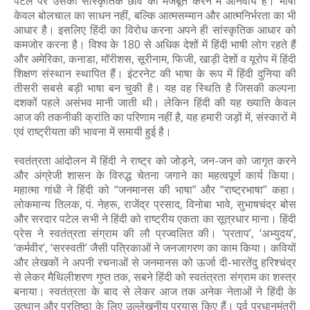
पटल पर उसकी सांस्कृतिक छवि को मजबूत करने में अनिवार्य है। भाषा
केवल बोलचाल का साधन नहीं, बल्कि आत्मसम्मान और आत्मनिर्भरता का भी
आधार है। इसलिए हिंदी का विरोध करना अपने ही सांस्कृतिक आधार को
कमजोर करना है। विश्व के 180 से अधिक देशों में हिंदी भाषी लोग रहते हैं
और अमेरिका, कनाडा, मॉरीशस, सूरीनाम, फिजी, खाड़ी देशों व यूरोप में हिंदी
शिक्षण संस्थान स्थापित हैं। इंटरनेट की भाषा के रूप में हिंदी दुनिया की
तीसरी सबसे बड़ी भाषा बन चुकी है। यह वह स्थिति है जिसकी कल्पना
दशकों पहले असंभव मानी जाती थी। लेकिन हिंदी की यह ख्याति केवल
आज की तकनीकी क्रांति का परिणाम नहीं है, यह हमारी जड़ों में, संस्कारों में
एवं राष्ट्रीयता की भावना में समायी हुई है।
स्वतंत्रता आंदोलन में हिंदी ने राष्ट्र को जोड़ने, जन-जन को जागृत करने
और अंग्रेजी शासन के विरुद्ध चेतना जगाने का महत्वपूर्ण कार्य किया।
महात्मा गांधी ने हिंदी को “जनमानस की भाषा” और “राष्ट्रभाषा” कहा।
लोकमान्य तिलक, पं. नेहरू, राजेंद्र प्रसाद, विनोबा भावे, सुभाषचंद्र बोस
और सरदार पटेल सभी ने हिंदी को राष्ट्रीय एकता का सूत्रधार माना। हिंदी
प्रेस ने स्वतंत्रता संग्राम की लौ प्रज्वलित की। ‘प्रताप’, ‘अभ्युदय’,
‘कर्मवीर’, ‘सरस्वती’ जैसी पत्रिकाओं ने जनजागरण का काम किया। कवियों
और लेखकों ने अपनी रचनाओं से जनमानस को ऊर्जा दी-भारतेंदु हरिश्चंद्र
से लेकर मैथिलीशरण गुप्त तक, सबने हिंदी को स्वतंत्रता संग्राम का शस्त्र
बनाया। स्वतंत्रता के बाद से लेकर आज तक अनेक नेताओं ने हिंदी के
उत्थान और प्रतिष्ठा के लिए उल्लेखनीय प्रयास किए हैं। पूर्व प्रधानमंत्री