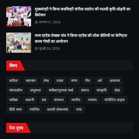
मुख्यमंत्री ने किया कवयित्री संगीता तल्लेरा की मालवी कृति ओढ़नी का
विमोचन
अगस्त 01, 2026
मध्य प्रदेश लेखक संघ ने किया प्रदेश की लोक बोलियों पर केन्द्रित
काव्य गोष्ठी का आयोजन
जुलाई 26, 2026
विषय
कविता
समाचार
लेख
ग़ज़ल
व्यंग्य
गीत
धर्म
अध्यात्म
संपादकीय
लघुकथा
समीक्षा/पुस्तक चर्चा
समाज
संस्कृति
दोहा
समीक्षा
कहानी
छंद
संस्कार
नवगीत
परम्परा
पॉजीटिव लाइफ
हिंदी भाषा
ज्योतिष
मालवी लोकभाषा
भाषा
पेज दृश्य