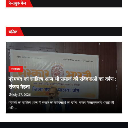
फेसबुक पेज
चलित
समाचार
प्रेमचंद का साहित्य आज भी समाज की संवेदनाओं का दर्पण :
म
संजय मेहता
ओ
July 27, 2026
न
प्रेमचंद का साहित्य आज भी समाज की संवेदनाओं का दर्पण : संजय मेहतासंस्कार भारती की
मु
मासि…
म
,
,