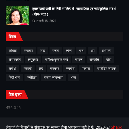
इक्कीसवी सदी के हिंदी साहित्य में- सामाजिक एवं सांस्कृतिक संदर्भ
(शोध-पत्र )
जनवरी 18, 2021
विषय
कविता
समाचार
लेख
ग़ज़ल
व्यंग्य
गीत
धर्म
अध्यात्म
संपादकीय
लघुकथा
समीक्षा/पुस्तक चर्चा
समाज
संस्कृति
दोहा
समीक्षा
कहानी
छंद
संस्कार
नवगीत
परम्परा
पॉजीटिव लाइफ
हिंदी भाषा
ज्योतिष
मालवी लोकभाषा
भाषा
पेज दृश्य
456,046
लेखकों के विचारों से संपादक का सहमत होना आवश्यक नहीं है ©️ 2020-21
Shabd