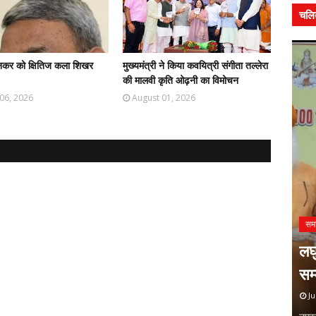
चलि
िनकर को क्षितिज कला शिखर
मुख्यमंत्री ने किया कवयित्री संगीता तल्लेरा
की मालवी कृति ओढ़नी का विमोचन
06, 2026
August 01, 2026
मध्यप्रदेश
पद्मश्री कैलाशचंद्र पंत दादा- हिंदी
सम
भाषा की रक्षा और समृद्धि का जीवंत
लघ
ीय संगोष्ठी
उदाहरण
सम
July 31, 2026
Ju