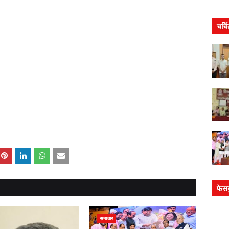
चर्च
फेस
समाचार