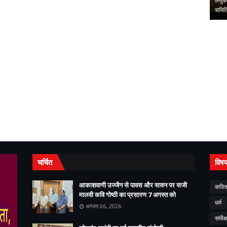
से लेकर सुराज तक की
कीर्ति शेष--पद्मश्री कैलाशचंद्र पंत दादा- हिंदी भाषा की रक्षा और समृद्धि
लघुकथ
का जीवंत उदाह…
समिति
,
,
चर्चित
विष
आकाशवाणी उज्जैन से पावस और सावन पर सजी
कवित
मालवी कवि गोष्ठी का प्रसारण 7 अगस्त को
धर्म
अगस्त 06, 2026
समीक्ष