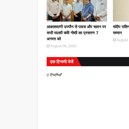
आकाशवाणी उज्जैन से पावस और सावन पर
संदीप राश
सजी मालवी कवि गोष्ठी का प्रसारण 7
सम्मान
अगस्त को
August 
August 06, 2026
एक टिप्पणी भेजें
0 टिप्पणियाँ
ांडेय की साहित्य- यात्रा पर
समाचार
ंथ का लोकार्पण
प्रेमचंद जयंती पर हुई राष्ट्र
July 31, 2026