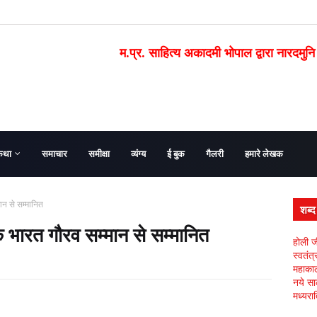
म.प्र. साहित्य अकादमी भोपाल द्वारा नारदमुनि
कथा
समाचार
समीक्षा
व्यंग्य
ई बुक
गैलरी
हमारे लेखक
मान से सम्मानित
शब्
के भारत गौरव सम्मान से सम्मानित
होली ज
स्वतंत
महाकाल 
नये सा
मध्यरात