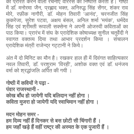
को प्रेरित करने वाली रचनाएँ वीररस की निष्पत्ति करती हैं। गोष्ठी
में डाॅ. मनोरमा जैन, प्रह्लाद भक्त, अनिरुद्ध सिंह सेंगर, शंकर राव
मोरे, रफ़ीक नागौरी, डाॅ. मोहन तिवारी 'आनंद', चरनजीत सिंह
कुकरेजा, सुरेश पटवा, अक्षय बंसल, अनिल शर्मा 'मयंक', धर्मदेव
सिंह एवं श्रीमती रूपाली सक्सेना ने अपनी ओजस्वी कविताओं का
पाठ किया। प्रारंभ में संघ के प्रादेशिक कोषाध्यक्ष सुनील चतुर्वेदी ने
स्वागत वक्तव्य दिया तथा आभार प्रदर्शन किया । संचालन
प्रादेशिक मंत्री राजेन्द्र गट्टानी ने किये।
अंत में दो मिनिट का मौन है। रखकर हाल ही में दिवंगत साहित्यकार
नवल तिवारी, डाॅ. परशुराम 'विरही', अशोक वक्त एवं डाॅ. धनंजय
वर्मा को श्रद्धांजलि अर्पित की गयी ।
गोष्ठी में कवियों ने पढ़ा -
पंवार राजस्थानी -
कोख बाँध हो जायेगी यदि बलिदान नहीं होगा ।
कविता मुजरा हो जायेगी यदि स्वाभिमान नहीं होगा ।
मदन मोहन समर -
हम दिव्य नहीं हैं दिनकर से बस छोटी सी चिंगारी हैं ।
हम जहाँ खड़े हैं वहीं राष्ट्र की अस्मत के एक पुजारी हैं ।