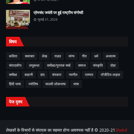
प्रेमचंद जयंती पर हुई राष्ट्रीय संगोष्ठी
जुलाई 31, 2026
विषय
कविता
समाचार
लेख
ग़ज़ल
व्यंग्य
गीत
धर्म
अध्यात्म
संपादकीय
लघुकथा
समीक्षा/पुस्तक चर्चा
समाज
संस्कृति
दोहा
समीक्षा
कहानी
छंद
संस्कार
नवगीत
परम्परा
पॉजीटिव लाइफ
हिंदी भाषा
ज्योतिष
मालवी लोकभाषा
भाषा
पेज दृश्य
लेखकों के विचारों से संपादक का सहमत होना आवश्यक नहीं है ©️ 2020-21
Shabd