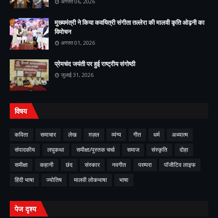
अगस्त 06, 2026
मुख्यमंत्री ने किया कवयित्री संगीता तल्लेरा की मालवी कृति ओढ़नी का
विमोचन
अगस्त 01, 2026
प्रेमचंद जयंती पर हुई राष्ट्रीय संगोष्ठी
जुलाई 31, 2026
विषय
कविता
समाचार
लेख
ग़ज़ल
व्यंग्य
गीत
धर्म
अध्यात्म
संपादकीय
लघुकथा
समीक्षा/पुस्तक चर्चा
समाज
संस्कृति
दोहा
समीक्षा
कहानी
छंद
संस्कार
नवगीत
परम्परा
पॉजीटिव लाइफ
हिंदी भाषा
ज्योतिष
मालवी लोकभाषा
भाषा
पेज दृश्य