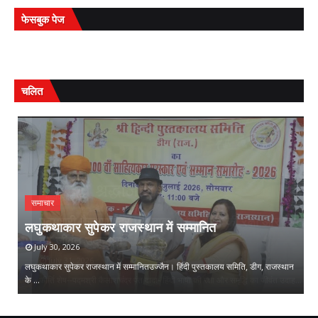
फेसबुक पेज
चलित
समाचार
प
ि
लघुकथाकार सुपेकर राजस्थान में सम्मानित
स
July 30, 2026
लघुकथाकार सुपेकर राजस्थान में सम्मानितउज्जैन। हिंदी पुस्तकालय समिति, डीग, राजस्थान
प्
के …
म
,
,