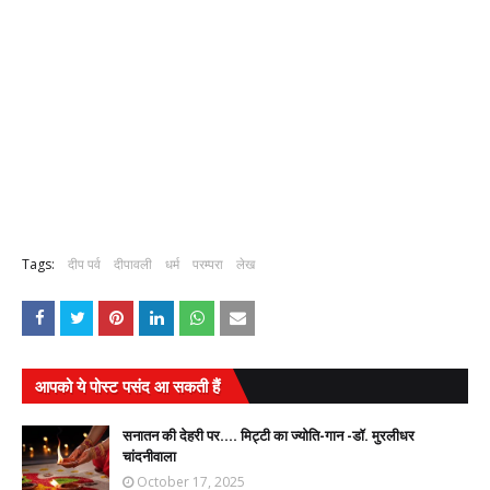
Tags:
दीप पर्व
दीपावली
धर्म
परम्परा
लेख
आपको ये पोस्ट पसंद आ सकती हैं
सनातन की देहरी पर.... मिट्टी का ज्योति-गान -डॉ. मुरलीधर
चांदनीवाला
October 17, 2025