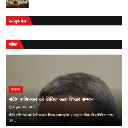
फेसबुक पेज
चलित
समाचार
ि
म
संदीप राशिनकर को क्षितिज कला शिखर सम्मान
ओ
August 06, 2026
संदीप राशिनकर को क्षितिज कला शिखर सम्मानइंदौर । लघुकथा विधा की प्रतिष्ठित संस्था
मु
क्षित…
म