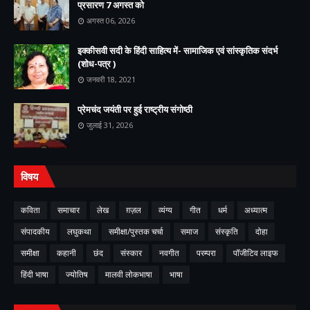
प्रसारण 7 अगस्त को
अगस्त 06, 2026
इक्कीसवी सदी के हिंदी साहित्य में- सामाजिक एवं सांस्कृतिक संदर्भ
(शोध-पत्र )
जनवरी 18, 2021
प्रेमचंद जयंती पर हुई राष्ट्रीय संगोष्ठी
जुलाई 31, 2026
विषय
कविता
समाचार
लेख
ग़ज़ल
व्यंग्य
गीत
धर्म
अध्यात्म
संपादकीय
लघुकथा
समीक्षा/पुस्तक चर्चा
समाज
संस्कृति
दोहा
समीक्षा
कहानी
छंद
संस्कार
नवगीत
परम्परा
पॉजीटिव लाइफ
हिंदी भाषा
ज्योतिष
मालवी लोकभाषा
भाषा