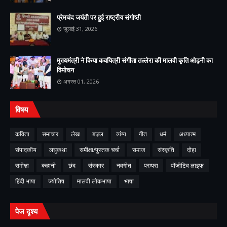
प्रेमचंद जयंती पर हुई राष्ट्रीय संगोष्ठी
जुलाई 31, 2026
मुख्यमंत्री ने किया कवयित्री संगीता तल्लेरा की मालवी कृति ओढ़नी का
विमोचन
अगस्त 01, 2026
विषय
कविता
समाचार
लेख
ग़ज़ल
व्यंग्य
गीत
धर्म
अध्यात्म
संपादकीय
लघुकथा
समीक्षा/पुस्तक चर्चा
समाज
संस्कृति
दोहा
समीक्षा
कहानी
छंद
संस्कार
नवगीत
परम्परा
पॉजीटिव लाइफ
हिंदी भाषा
ज्योतिष
मालवी लोकभाषा
भाषा
पेज दृश्य