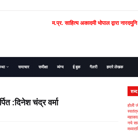
म.प्र. साहित्य अकादमी भोपाल द्वारा नारदमुनि
कथा
समाचार
समीक्षा
व्यंग्य
ई बुक
गैलरी
हमारे लेखक
शब्
पित :दिनेश चंद्र वर्मा
होली ज
स्वतंत
महाकाल 
नये सा
मध्यरात