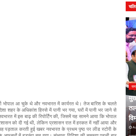
चलि
सम
वस और
मुख
समाचार
वर्मा भोपाल आ चुके थे और नवभारत में कार्यरत थे। तेज बारिश के चलते
ोष्ठी का
संदीप राशिनकर को क्षितिज कला
तल
शा शहर के अधिकांश हिस्से में पानी भर गया, घरों में पानी भर जाने से
नवभारत में इस बाढ़ की रिपोर्टिंग की, जिसमें यह सामने आया कि भोपाल
शिखर सम्मान
वि
्रशासन को दी गई थी, लेकिन प्रशासन रात में हरकत में नहीं आया और
August 06, 2026
Au
की यह पड़ताल करती हुई खबर नवभारत के प्रथम पृष्ठ पर लीड स्टोरी के
 के अफसरों में हडकंप मच गया। संभवत: विदिशा की समस्या पहली बार