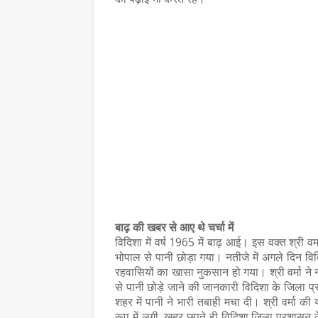
समाचार
लाशचंद्र पंत दादा- हिंदी
आकाशवाणी उज्जैन से पा
बाढ़ की खबर से आए थे चर्चा में
विदिशा में वर्ष 1965 में बाढ़ आई। इस वक्त श्री 
्षा और समृद्धि का जीवंत
सावन पर सजी मालवी कवि ग
भोपाल से पानी छोड़ा गया। नतीजे में अगले दिन विदि
रहवासियों का खासा नुकसान हो गया। श्री वर्मा ने 
प्रसारण 7 अगस्त को
से पानी छोड़े जाने की जानकारी विदिशा के जिला प
August 06, 2026
शहर में पानी ने भारी तबाही मचा दी। श्री वर्मा 
रूप में लगी, खबर छपते ही विदिशा जिला प्रशासन