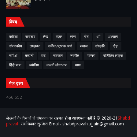
विषय
कविता
समाचार
लेख
ग़ज़ल
व्यंग्य
गीत
धर्म
अध्यात्म
संपादकीय
लघुकथा
समीक्षा/पुस्तक चर्चा
समाज
संस्कृति
दोहा
समीक्षा
कहानी
छंद
संस्कार
नवगीत
परम्परा
पॉजीटिव लाइफ
हिंदी भाषा
ज्योतिष
मालवी लोकभाषा
भाषा
पेज दृश्य
456,552
लेखकों के विचारों से संपादक का सहमत होना आवश्यक नहीं है ©️ 2020-21
Shabd
pravah
सर्वाधिकार सुरक्षित Email- shabdpravah.ujjain@gmail.com