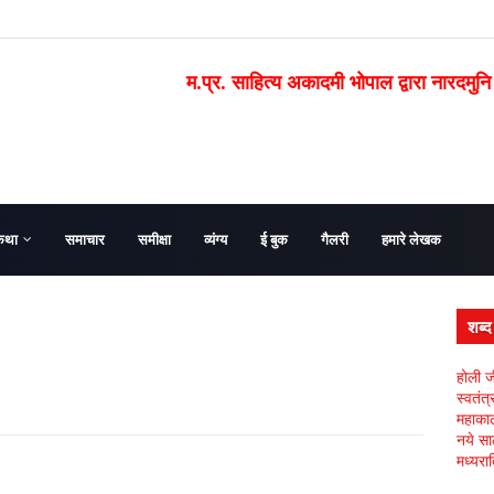
म.प्र. साहित्य अकादमी भोपाल द्वारा नारदमुनि
कथा
समाचार
समीक्षा
व्यंग्य
ई बुक
गैलरी
हमारे लेखक
शब्
होली ज
स्वतंत
महाकाल 
नये सा
मध्यरात