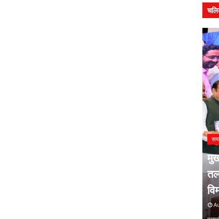
चलि
ी समाज की
सम
मेहता
प्र
J