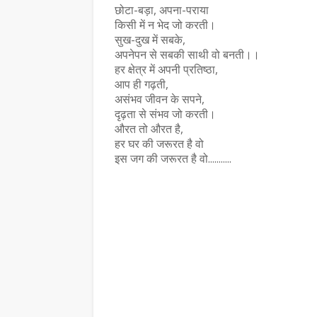
छोटा-बड़ा, अपना-पराया
किसी ‌में न भेद जो करती।
सुख-दुख में सबके,
अपनेपन से सबकी साथी वो बनती।।
हर क्षेत्र में अपनी प्रतिष्ठा,
आप ही गढ़ती,
असंभव जीवन के सपने,
दृढ़ता से संभव जो करती।
औरत तो औरत है,
हर घर की जरूरत है वो
इस जग की जरूरत है वो...........
समाचार
सुपेकर राजस्थान में
प्रेमचंद का साहित्य आज भ
संवेदनाओं का दर्पण : संजय 
July 27, 2026