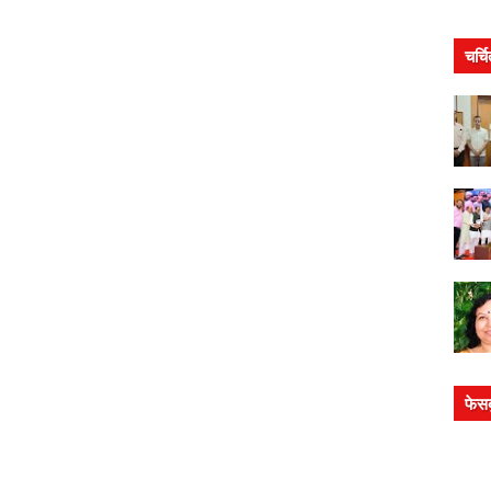
चर्च
फेस