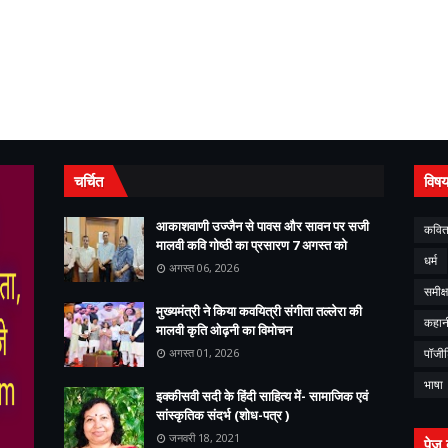
चर्चित
विष
आकाशवाणी उज्जैन से पावस और सावन पर सजी
कवित
मालवी कवि गोष्ठी का प्रसारण 7 अगस्त को
धर्म
अगस्त 06, 2026
समीक्ष
मुख्यमंत्री ने किया कवयित्री संगीता तल्लेरा की
कहान
मालवी कृति ओढ़नी का विमोचन
अगस्त 01, 2026
पॉजी
भाषा
इक्कीसवी सदी के हिंदी साहित्य में- सामाजिक एवं
सांस्कृतिक संदर्भ (शोध-पत्र )
जनवरी 18, 2021
पेज 