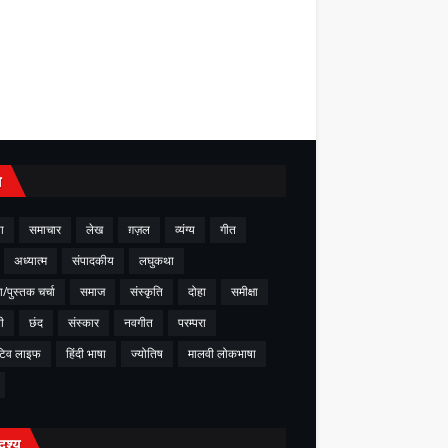
य
ा
समाचार
लेख
ग़ज़ल
व्यंग्य
गीत
अध्यात्म
संपादकीय
लघुकथा
ा/पुस्तक चर्चा
समाज
संस्कृति
दोहा
समीक्षा
ी
छंद
संस्कार
नवगीत
परम्परा
टिव लाइफ
हिंदी भाषा
ज्योतिष
मालवी लोकभाषा
दृश्य