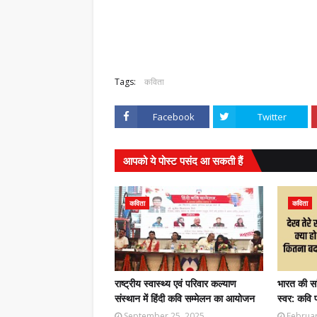
जस्थान में सम्मानितउज्जैन। हिंदी पुस्तकालय
प्रेमचंद का साहित्य आज भी समाज की संवेदनाओं का 
ान के …
मेहतासंस्कार भारती की मासि…
,
Tags:
कविता
Facebook
Twitter
आपको ये पोस्ट पसंद आ सकती हैं
कविता
कविता
राष्ट्रीय स्वास्थ्य एवं परिवार कल्याण
भारत की सा
संस्थान में हिंदी कवि सम्मेलन का आयोजन
स्वर: कवि 
September 25, 2025
Februar