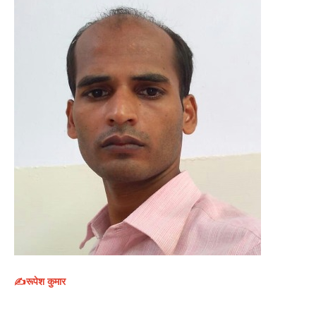
✍️रूपेश कुमार