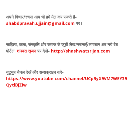
अपने विचार
/
रचना आप भी हमें मेल कर सकते है-
shabdpravah.ujjain@gmail.com
पर।
साहित्य
,
कला
,
संस्कृति और समाज से जुड़ी लेख/रचनाएँ/समाचार अब नये वेब
पोर्टल
शाश्वत सृजन
पर देखे
-
http://shashwatsrijan.com
यूटूयुब चैनल देखें और सब्सक्राइब करे-
https://www.youtube.com/channel/UCpRyX9VM7WEY39
QytlBjZiw