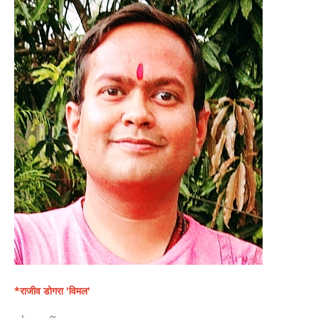
*राजीव डोगरा 'विमल'