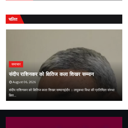
चलित
समाचार
ि
म
संदीप राशिनकर को क्षितिज कला शिखर सम्मान
ओ
August 06, 2026
संदीप राशिनकर को क्षितिज कला शिखर सम्मानइंदौर । लघुकथा विधा की प्रतिष्ठित संस्था
मु
क्षित…
म
,
,