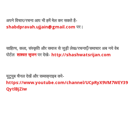
अपने विचार
/
रचना आप भी हमें मेल कर सकते है-
shabdpravah.ujjain@gmail.com
पर।
साहित्य
,
कला
,
संस्कृति और समाज से जुड़ी लेख/रचनाएँ/समाचार अब नये वेब
पोर्टल
शाश्वत सृजन
पर देखे
-
http://shashwatsrijan.com
यूटूयुब चैनल देखें और सब्सक्राइब करे-
https://www.youtube.com/channel/UCpRyX9VM7WEY39
QytlBjZiw