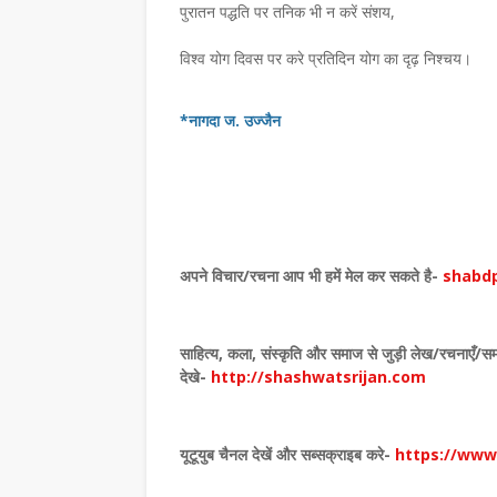
कैलाशचंद्र पंत दादा- हिंदी भाषा की रक्षा और समृद्धि
लघुकथाकार सुपेकर राजस्थान में सम्मानितउज्जैन। 
पुरातन पद्धति पर तनिक भी न करें संशय,
समिति, डीग, राजस्थान के …
,
विश्व योग दिवस पर करे प्रतिदिन योग का दृढ़ निश्चय।
*नागदा ज. उज्जैन
अपने विचार
/
रचना आप भी हमें मेल कर सकते है-
shabdp
साहित्य
,
कला
,
संस्कृति और समाज से जुड़ी लेख/रचनाएँ/सम
देखे
-
http://shashwatsrijan.com
यूटूयुब चैनल देखें और सब्सक्राइब करे-
https://ww