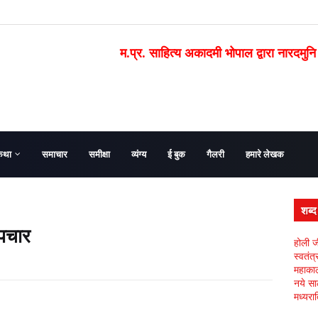
म.प्र. साहित्य अकादमी भोपाल द्वारा नारदमुनि
कथा
समाचार
समीक्षा
व्यंग्य
ई बुक
गैलरी
हमारे लेखक
शब्
पचार
होली ज
स्वतंत
महाकाल 
नये सा
मध्यरात