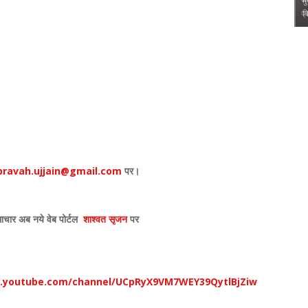
हिंदी पुस्तकालय
संदीप राशिनकर को क्षितिज कला शिखर सम्मानइंदौर । लघुकथा विधा की
मुख्य
प्रतिष्ठित संस्था क्षित…
विमो
,
,
ravah.ujjain@gmail.com
पर।
ाचार अब नये वेब पोर्टल
शाश्वत सृजन
पर
w.youtube.com/channel/UCpRyX9VM7WEY39QytlBjZiw