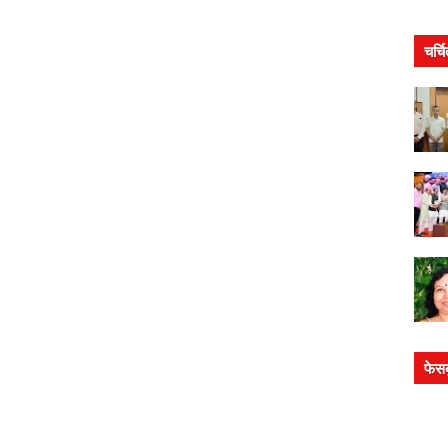
चर्च
फेस