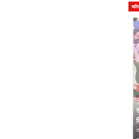
चलि
सम
मुख
समाचार
न में
संदीप राशिनकर को क्षितिज कला
तल
शिखर सम्मान
वि
August 06, 2026
Au