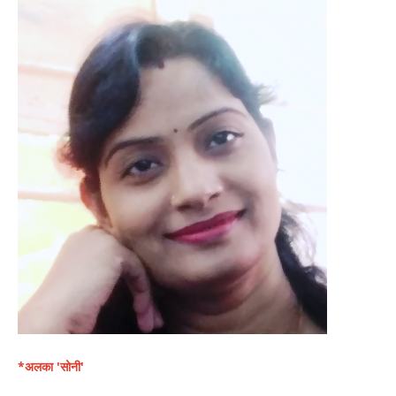
*अलका 'सोनी'