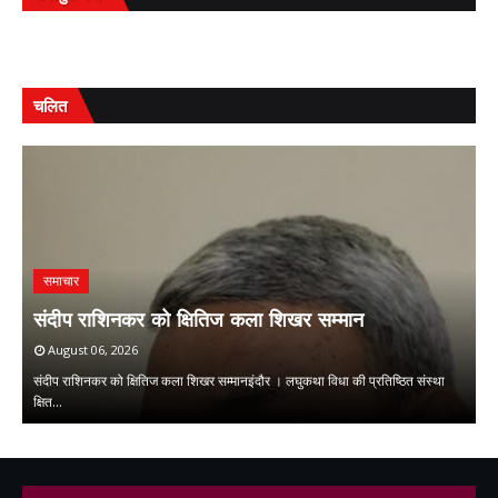
चलित
समाचार
ि
म
संदीप राशिनकर को क्षितिज कला शिखर सम्मान
ओ
August 06, 2026
संदीप राशिनकर को क्षितिज कला शिखर सम्मानइंदौर । लघुकथा विधा की प्रतिष्ठित संस्था
मु
क्षित…
म
,
,