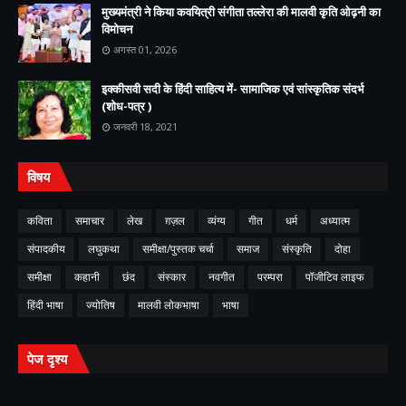
मुख्यमंत्री ने किया कवयित्री संगीता तल्लेरा की मालवी कृति ओढ़नी का
विमोचन
अगस्त 01, 2026
इक्कीसवी सदी के हिंदी साहित्य में- सामाजिक एवं सांस्कृतिक संदर्भ
(शोध-पत्र )
जनवरी 18, 2021
विषय
कविता
समाचार
लेख
ग़ज़ल
व्यंग्य
गीत
धर्म
अध्यात्म
संपादकीय
लघुकथा
समीक्षा/पुस्तक चर्चा
समाज
संस्कृति
दोहा
समीक्षा
कहानी
छंद
संस्कार
नवगीत
परम्परा
पॉजीटिव लाइफ
हिंदी भाषा
ज्योतिष
मालवी लोकभाषा
भाषा
पेज दृश्य