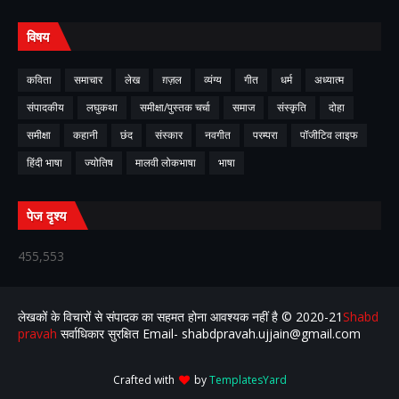
विषय
कविता
समाचार
लेख
ग़ज़ल
व्यंग्य
गीत
धर्म
अध्यात्म
संपादकीय
लघुकथा
समीक्षा/पुस्तक चर्चा
समाज
संस्कृति
दोहा
समीक्षा
कहानी
छंद
संस्कार
नवगीत
परम्परा
पॉजीटिव लाइफ
हिंदी भाषा
ज्योतिष
मालवी लोकभाषा
भाषा
पेज दृश्य
455,553
लेखकों के विचारों से संपादक का सहमत होना आवश्यक नहीं है ©️ 2020-21
Shabd
pravah
सर्वाधिकार सुरक्षित Email- shabdpravah.ujjain@gmail.com
Crafted with
by
TemplatesYard