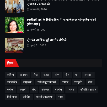
प्रसारण 7 अगस्त को
अगस्त 06, 2026
इक्कीसवी सदी के हिंदी साहित्य में- सामाजिक एवं सांस्कृतिक संदर्भ
(शोध-पत्र )
जनवरी 18, 2021
प्रेमचंद जयंती पर हुई राष्ट्रीय संगोष्ठी
जुलाई 31, 2026
विषय
कविता
समाचार
लेख
ग़ज़ल
व्यंग्य
गीत
धर्म
अध्यात्म
संपादकीय
लघुकथा
समीक्षा/पुस्तक चर्चा
समाज
संस्कृति
दोहा
समीक्षा
कहानी
छंद
संस्कार
नवगीत
परम्परा
पॉजीटिव लाइफ
हिंदी भाषा
ज्योतिष
मालवी लोकभाषा
भाषा