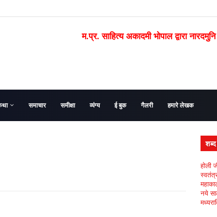
म.प्र. साहित्य अकादमी भोपाल द्वारा नारदमुनि
कथा
समाचार
समीक्षा
व्यंग्य
ई बुक
गैलरी
हमारे लेखक
शब्
होली ज
स्वतंत
महाकाल 
नये सा
मध्यरात