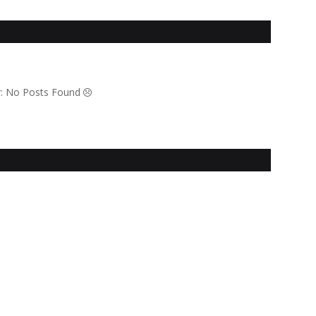
,
,
r: No Posts Found