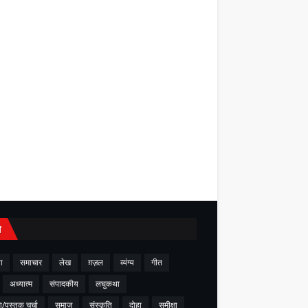
य
ा
समाचार
लेख
ग़ज़ल
व्यंग्य
गीत
अध्यात्म
संपादकीय
लघुकथा
ा/पुस्तक चर्चा
समाज
संस्कृति
दोहा
समीक्षा