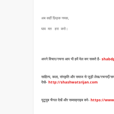
अब कहीं छिड़क नमक,
घाव मत हरा करो।
अपने विचार
/
रचना आप भी हमें मेल कर सकते है-
shabdp
साहित्य
,
कला
,
संस्कृति और समाज से जुड़ी लेख/रचनाएँ/समा
समाचार
देखे
-
http://shashwatsrijan.com
ांडेय की साहित्य- यात्रा पर
डॉ. शैलेन्द्र कुमार शर्मा साहि
ंथ का लोकार्पण
प्रभाकर सम्मान 2026 से 
यूटूयुब चैनल देखें और सब्सक्राइब करे-
https://ww
July 26, 2026