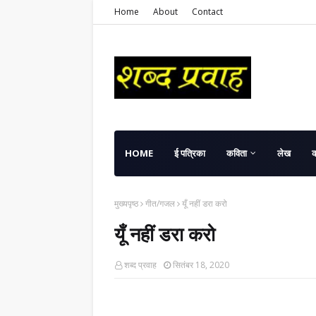
Home
About
Contact
HOME
ई पत्रिका
कविता
लेख
मुख्यपृष्ठ
गीत/गजल
यूँ नहीं डरा करो
यूँ नहीं डरा करो
शब्द प्रवाह
सितंबर 18, 2020