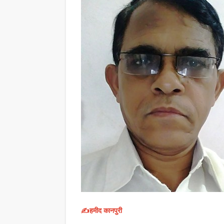
✍️हमीद कानपुरी