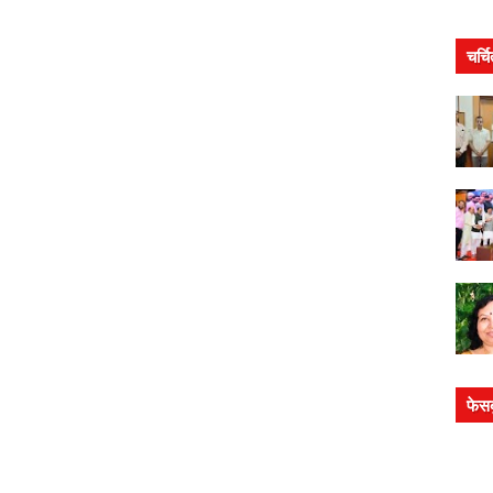
चर्च
फेस