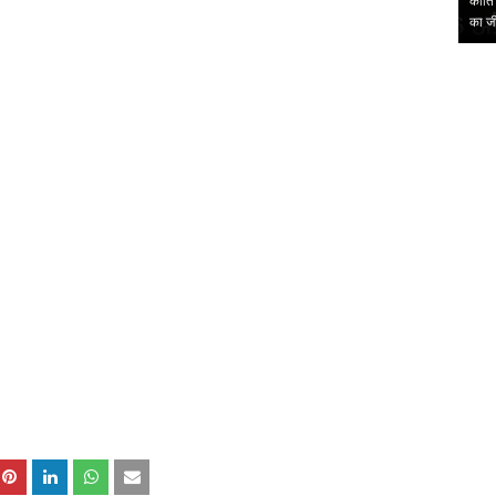
 2026 से अलंकृतलोक
लघुक
समित
,
,