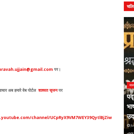
चलि
ravah.ujjain@gmail.com
पर।
चार अब हमारे वेब पोर्टल
शाश्वत सृजन
पर
सम
त्य
लघ
अलंकृत
सम
w.youtube.com/channel/UCpRyX9VM7WEY39QytlBjZiw
J