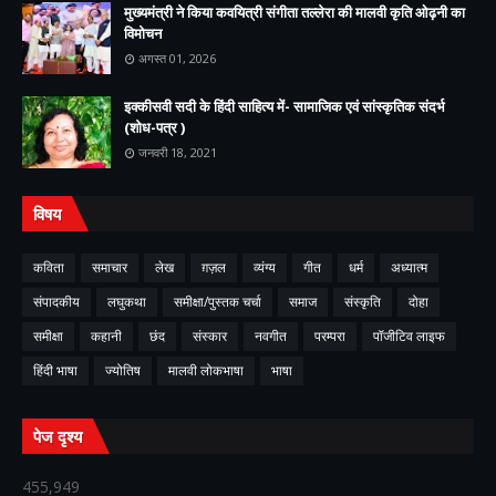
मुख्यमंत्री ने किया कवयित्री संगीता तल्लेरा की मालवी कृति ओढ़नी का
विमोचन
अगस्त 01, 2026
इक्कीसवी सदी के हिंदी साहित्य में- सामाजिक एवं सांस्कृतिक संदर्भ
(शोध-पत्र )
जनवरी 18, 2021
विषय
कविता
समाचार
लेख
ग़ज़ल
व्यंग्य
गीत
धर्म
अध्यात्म
संपादकीय
लघुकथा
समीक्षा/पुस्तक चर्चा
समाज
संस्कृति
दोहा
समीक्षा
कहानी
छंद
संस्कार
नवगीत
परम्परा
पॉजीटिव लाइफ
हिंदी भाषा
ज्योतिष
मालवी लोकभाषा
भाषा
पेज दृश्य
455,949