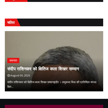
चलित
समाचार
ि
म
संदीप राशिनकर को क्षितिज कला शिखर सम्मान
ओ
August 06, 2026
संदीप राशिनकर को क्षितिज कला शिखर सम्मानइंदौर । लघुकथा विधा की प्रतिष्ठित संस्था
मु
क्षित…
म
,
,