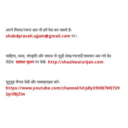
अपने विचार
/
रचना आप भी हमें मेल कर सकते है-
shabdpravah.ujjain@gmail.com
पर।
साहित्य
,
कला
,
संस्कृति और समाज से जुड़ी लेख/रचनाएँ/समाचार अब नये वेब
पोर्टल
शाश्वत सृजन
पर देखे
-
http://shashwatsrijan.com
यूटूयुब चैनल देखें और सब्सक्राइब करे-
https://www.youtube.com/channel/UCpRyX9VM7WEY39
QytlBjZiw