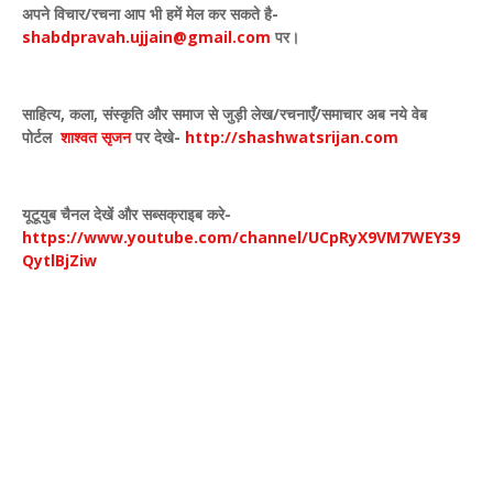
अपने विचार
/
रचना आप भी हमें मेल कर सकते है-
shabdpravah.ujjain@gmail.com
पर।
साहित्य
,
कला
,
संस्कृति और समाज से जुड़ी लेख/रचनाएँ/समाचार अब नये वेब
पोर्टल
शाश्वत सृजन
पर देखे
-
http://shashwatsrijan.com
यूटूयुब चैनल देखें और सब्सक्राइब करे-
https://www.youtube.com/channel/UCpRyX9VM7WEY39
QytlBjZiw