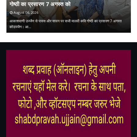
गोष्ठी का प्रसारण 7 अगस्त को
स
August 06, 2026
आकाशवाणी उज्जैन से पावस और सावन पर सजी मालवी कवि गोष्ठी का प्रसारण 7 अगस्त
सं
 …
कोउज्जैन। आ…
क्
,
,
,
,