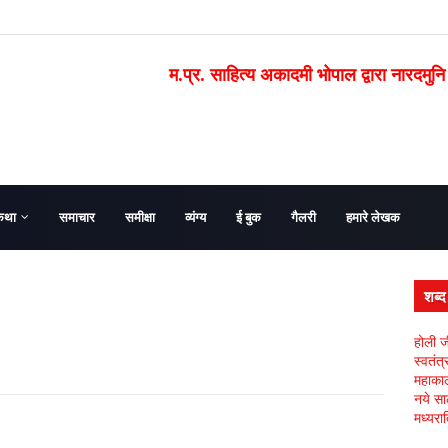
म.प्र. साहित्य अकादमी भोपाल द्वारा नारदमुनि
कथा
समाचार
समीक्षा
व्यंग्य
ई बुक
गैलरी
हमारे लेखक
शब्
होली ज
स्वतंत
महाकाल 
नये सा
मध्यरात