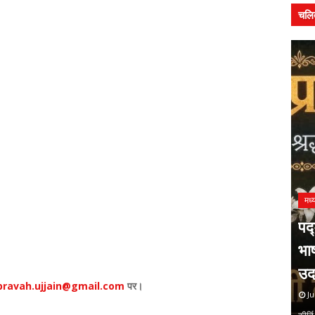
चलि
मध्
पद्
- यात्रा पर
भा
समाचार
प्रेमचंद जयंती पर हुई राष्ट्रीय संगोष्ठी
उद
ravah.ujjain@gmail.com
पर।
July 31, 2026
Ju