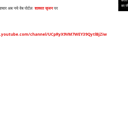
ंथ का
प्रेमचंद जयंती पर हुई राष्ट्रीय संगोष्ठीस्वाधीनता से लेकर सुराज तक की
कीर्त
चिंता है प्रेमचं…
का ज
ाचार अब नये वेब पोर्टल
शाश्वत सृजन
पर
,
,
w.youtube.com/channel/UCpRyX9VM7WEY39QytlBjZiw