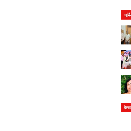
चर्च
फेस