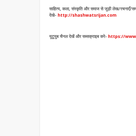
 आज भी समाज की संवेदनाओं का दर्पण : संजय
डाॅ शुभदा पांडेय की साहित्य- यात्रा पर आधारित ग्र
 की मासि…
लोकार्पणलखनऊ। वरिष्ठ साहित्यकार…
साहित्य
,
कला
,
संस्कृति और समाज से जुड़ी लेख/रचनाएँ/सम
,
देखे
-
http://shashwatsrijan.com
यूटूयुब चैनल देखें और सब्सक्राइब करे-
https://ww