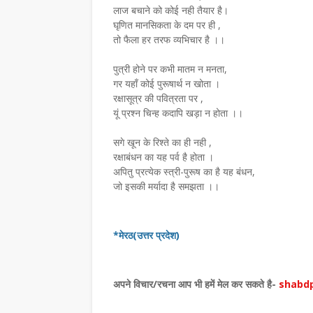
लाज बचाने को कोई नही तैयार है।
घृणित मानसिकता के दम पर ही ,
तो फैला हर तरफ व्यभिचार है ।।
पुत्री होने पर कभी मातम न मनता,
गर यहाँ कोई पुरूषार्थ न खोता ।
रक्षासूत्र की पवित्रता पर ,
यूं प्रश्न चिन्ह कदापि खड़ा न होता ।।
सगे खून के रिश्ते का ही नही ,
रक्षाबंधन का यह पर्व है होता ।
अपितु प्रत्येक स्त्री-पुरूष का है यह बंधन,
जो इसकी मर्यादा है समझता ।।
समाचार
*मेरठ(उत्तर प्रदेश)
का साहित्य आज भी समाज की
डाॅ शुभदा पांडेय की साहित्य
का दर्पण : संजय मेहता
आधारित ग्रंथ का लोकार्पण
अपने विचार
/
रचना आप भी हमें मेल कर सकते है-
shabdp
July 26, 2026