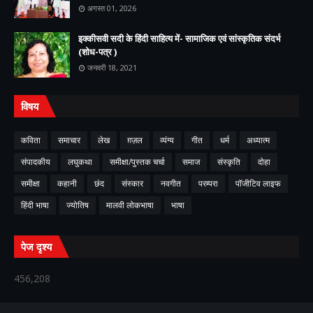
अगस्त 01, 2026
इक्कीसवी सदी के हिंदी साहित्य में- सामाजिक एवं सांस्कृतिक संदर्भ
(शोध-पत्र )
जनवरी 18, 2021
विषय
कविता
समाचार
लेख
ग़ज़ल
व्यंग्य
गीत
धर्म
अध्यात्म
संपादकीय
लघुकथा
समीक्षा/पुस्तक चर्चा
समाज
संस्कृति
दोहा
समीक्षा
कहानी
छंद
संस्कार
नवगीत
परम्परा
पॉजीटिव लाइफ
हिंदी भाषा
ज्योतिष
मालवी लोकभाषा
भाषा
पेज दृश्य
456,208