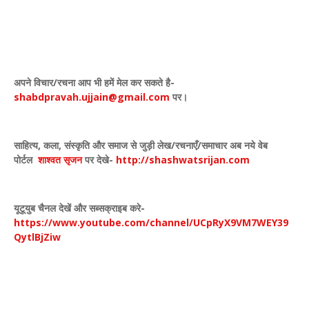
अपने विचार
/
रचना आप भी हमें मेल कर सकते है-
shabdpravah.ujjain@gmail.com
पर।
साहित्य
,
कला
,
संस्कृति और समाज से जुड़ी लेख/रचनाएँ/समाचार अब नये वेब
पोर्टल
शाश्वत सृजन
पर देखे
-
http://shashwatsrijan.com
यूटूयुब चैनल देखें और सब्सक्राइब करे-
https://www.youtube.com/channel/UCpRyX9VM7WEY39
QytlBjZiw