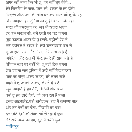
अगर नहीं माना फिर भी तू ,हम नहीं चुप बैठेंगे....
तेरे जिनपिंग के नाक, कान को. आकर के हम ऐठेंगे!
'स्ट्रिंग ऑफ पर्ल' की नीति बनाकर भारत को तू घेर रहा
और समझता इस दुनिया का तू ही अकेला शेर रहा!
भारत की संप्रभुता पर, जब भी खतरा आएगा
हर एक भारतवासी, तेरी छाती पर चढ जाएगा!
फूट डालता आकर के तू हमारे, पड़ोसी देश में
नहीं परचित है शायद वे, तेरी विस्तारवादी वेश से!
तू समझता पाक और, नेपाल तेरे साथ खड़े है
अमेरिका और रूस भी फिर, हमारे ही साथ अडे है!
वैश्विक स्तर पर कहीं भी, तू नहीं टिक पाएगा
तेरा चाइना माल दुनिया में कहीं नहीं बिक पाएगा!
पाक का पीएम आकर के जो, तेरे तलवे चाटे
बदले में तू उसको जाकर, खैराते है बाटे!
खूब समझते है हम तेरी, नौटंकी और चाल
क्यों तू इन छोटे देशों, को आज रहा है पाल!
इनके आइसलैंड,पोर्ट खरीदकर, बाद में कमाएगा माल
और इन देशों का होगा, भीखमंगे का हाल!
इन छोटे देशों को लेकर गर्व से रहा है फूल
तेरे सारे घमंड को हम, युद्ध में करेंगे धूल!
*जौनपुर