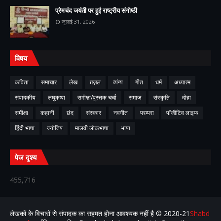
प्रेमचंद जयंती पर हुई राष्ट्रीय संगोष्ठी
जुलाई 31, 2026
विषय
कविता
समाचार
लेख
ग़ज़ल
व्यंग्य
गीत
धर्म
अध्यात्म
संपादकीय
लघुकथा
समीक्षा/पुस्तक चर्चा
समाज
संस्कृति
दोहा
समीक्षा
कहानी
छंद
संस्कार
नवगीत
परम्परा
पॉजीटिव लाइफ
हिंदी भाषा
ज्योतिष
मालवी लोकभाषा
भाषा
पेज दृश्य
455,716
लेखकों के विचारों से संपादक का सहमत होना आवश्यक नहीं है ©️ 2020-21
Shabd