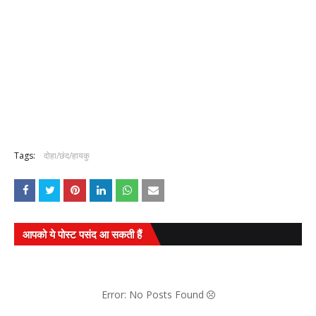
Tags:
दोहा/छंद/हायकु
आपको ये पोस्ट पसंद आ सकती हैं
Error: No Posts Found