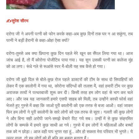
✍️सुरेश सौरभ
दरोगा जी ने अपनी पत्नी को फोन करके कहा-अब कुछ दिनों तक घर न आ सकूंगा, तब
पत्नी ने बड़ी हैरानी से कहा-ओह! ऐसा क्यों?
दरोगा-तुमसे अब क्या छिपाना कुछ दिन पहले मेरे खून का सैंपल लिया गया था। आज
जांच आई है, तो मैं कोरोना पोजीटिव पाया गया। यह सुन उसकी पत्नी का कलेजा मुंह
को आ लगा। रूंधे गले से रूआंसे स्वर मेें-बोली यह सब कैसे हो गया।
दरोगा जी बुझे दिल से बोले-कुछ रोज पहले डाक्टरों की टीम के साथ दो सिपाहियों को
लेकर मैं एक कालोनी में गया था, कोरोना संदिग्धों की तलाश मेें, वहां हमारी टीम पर कुछ
अराजक तत्वों ने पत्थरबाजी शुरू कर दी। किसी तरह हम लोग वहां से भाग कर चले
आए। और जब यह जानकारी हमारे एसपी साहब को मिली, तब उन्होेंने काफी फोर्स वहां
भेजते हुए गुस्से में कहा कि जाओ पूरी कालोनी को एक तरफ से बजा आओे। वहां जाकर
फिर हम लोगों ने पूरी कालोनी के सारे लोगाें को एक तरफ से सूता। गलती की कुछ लोगों
ने और बिना सही अरोपी जाने-समझे बेचारे पिट गये सब। उन्हीं में से कुछ संक्रमित
लोगाें के सम्पर्क में हमारे कुछ साथी आ गये। गुस्से में हम लोगाें ने महिलाओं और बच्चों
तक को न छोड़ा। आज वही पाप भुगत रहा हूं... और हो सकता मेरा परिवार भी भुगते। ये
ऊपर वाला, तो हम लोगों को ही बलि का बकरा बनाता हैं।