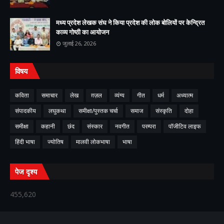
मध्य प्रदेश लेखक संघ ने किया प्रदेश की लोक बोलियों पर केन्द्रित
काव्य गोष्ठी का आयोजन
जुलाई 26, 2026
विषय
कविता
समाचार
लेख
ग़ज़ल
व्यंग्य
गीत
धर्म
अध्यात्म
संपादकीय
लघुकथा
समीक्षा/पुस्तक चर्चा
समाज
संस्कृति
दोहा
समीक्षा
कहानी
छंद
संस्कार
नवगीत
परम्परा
पॉजीटिव लाइफ
हिंदी भाषा
ज्योतिष
मालवी लोकभाषा
भाषा
पेज दृश्य
455,620