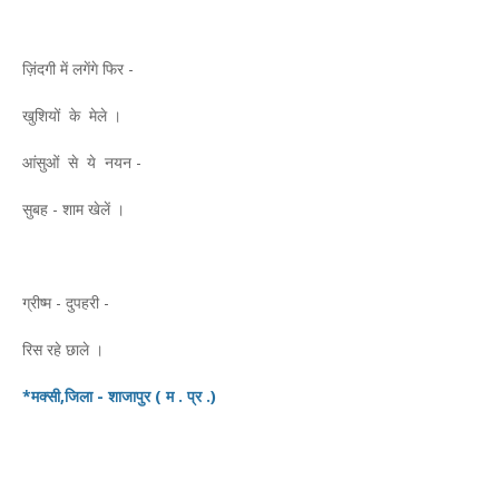
ज़िंदगी में लगेंगे फिर -
खुशियों के मेले ।
आंसुओं से ये नयन -
सुबह - शाम खेलें ।
ग्रीष्म - दुपहरी -
रिस रहे छाले ।
*मक्सी,जिला - शाजापुर ( म . प्र .)