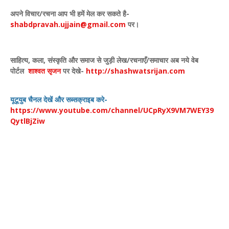
अपने विचार
/
रचना आप भी हमें मेल कर सकते है-
shabdpravah.ujjain@gmail.com
पर।
साहित्य
,
कला
,
संस्कृति और समाज से जुड़ी लेख/रचनाएँ/समाचार अब नये वेब
पोर्टल
शाश्वत सृजन
पर देखे
-
http://shashwatsrijan.com
यूटूयुब चैनल देखें और सब्सक्राइब करे-
https://www.youtube.com/channel/UCpRyX9VM7WEY39
QytlBjZiw