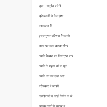
सुख - समृध्दि बढेगी
श्रेष्ठजनों से मेल होगा
कामकाज में
इच्छानुसार परिणाम निकलेगे
समय पर काम करना सीखें
अपने विचारों पर नियंत्रण रखें
अपने के महत्व को न भूलें
मध्यप्रदेश
पद्मश्री कैलाशचंद्र पंत दाद
अपने धन का कुछ अंश
भाषा की रक्षा और समृद्धि क
परोपकार में लगायें
ंती पर हुई राष्ट्रीय संगोष्ठी
उदाहरण
जल्दीबाजी में कोई निर्णय न लें
July 31, 2026
आपके कार्य से समाज में