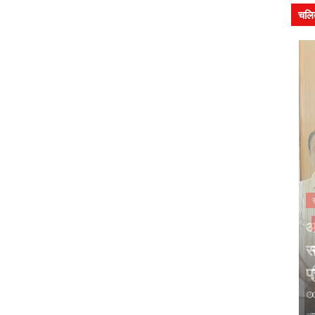
चलि
समाचार
ा- हिंदी
आकाशवाणी उज्जैन से पावस और
सम
ा जीवंत
सावन पर सजी मालवी कवि गोष्ठी का
सं
प्रसारण 7 अगस्त को
शि
August 06, 2026
Au