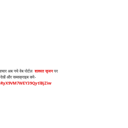
ाचार अब नये वेब पोर्टल
शाश्वत सृजन
पर
 देखें और सब्सक्राइब करे-
pRyX9VM7WEY39QytlBjZiw