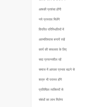
ई राष्ट्रीय संगोष्ठीस्वाधीनता से लेकर सुराज तक की
कीर्ति शेष--पद्मश्री कैलाशचंद्र पंत दादा- हिंदी भाषा
का जीवंत उदाह…
आषकी प्रशंसा होंगी
,
नये प्रस्ताव मिलेंगे
विपरित परिस्थितियों में
आत्मविश्वास बनायें रखें
कार्य की सफलता के लिए
सदा प्रयत्नशील रहें
समाज में आपका प्रभाव बढने से
शत्रु भी परास्त होंगे
प्रतिष्ठित व्यक्तियों से
संबंधों का लाभ मिलेगा