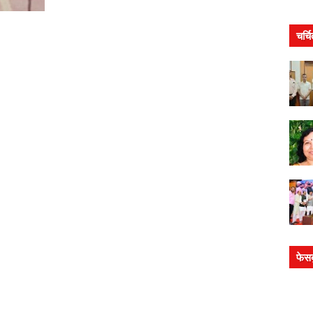
चर्च
फेस