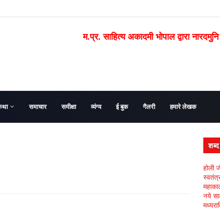
म.प्र. साहित्य अकादमी भोपाल द्वारा नारदमुनि
कथा
समाचार
समीक्षा
व्यंग्य
ई बुक
गैलरी
हमारे लेखक
शब्
होली ज
स्वतंत
महाकाल 
नये सा
मध्यरात