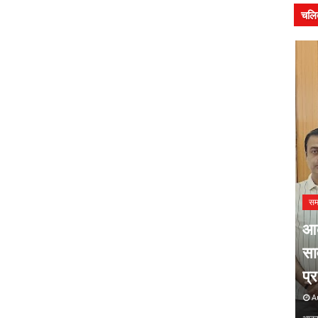
चलि
समाचार
सम
प्रस्फुटन शक्ति संचय कार्यक्रम में
आक
हुआ 'संस्कृति संवाद' पत्रिका का
सा
ीय संगोष्ठी
विमोचन
प्
August 08, 2026
Au