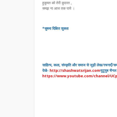
कवयित्री संगीता तल्लेरा की मालवी कृति ओढ़नी का
प्रेमचंद जयंती पर हुई राष्ट्रीय संगोष्ठीस्वाधीनता 
हुकूमत को तेरी कुदरत ,
लवी…
चिंता है प्रेमचं…
समझ ना आज तक पाये ।
,
*सुषमा दिक्षित शुक्ला
साहित्य, कला, संस्कृति और समाज से जुड़ी लेख/रचनाएँ/स
देखे-
http://shashwatsrijan.com
यूटूयुब चैनल
https://www.youtube.com/channel/UC