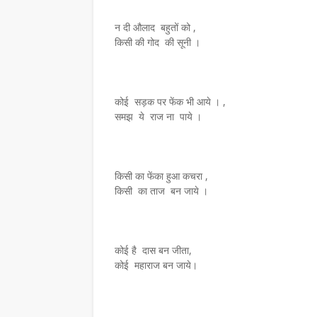
न दी औलाद बहुतों को ,
किसी की गोद की सूनी ।
कोई सड़क पर फेंक भी आये । ,
समझ ये राज ना पाये ।
किसी का फेंका हुआ कचरा ,
किसी का ताज बन जाये ।
 ने किया कवयित्री संगीता
 मालवी कृति ओढ़नी का
समाचार
कोई है दास बन जीता,
कोई महाराज बन जाये।
प्रेमचंद जयंती पर हुई राष्ट्र
26
July 31, 2026