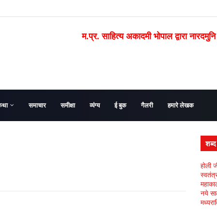
म.प्र. साहित्य अकादमी भोपाल द्वारा नारदमुनि
कथा
समाचार
समीक्षा
व्यंग्य
ई बुक
गैलरी
हमारे लेखक
शब्
होली ज
स्वतंत
महाकाल 
नये सा
मध्यरात