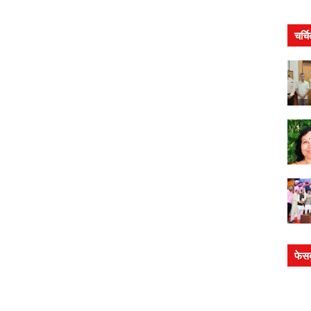
चर्च
फेस