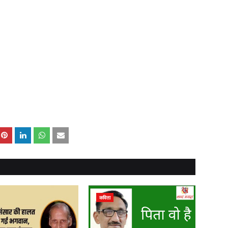
,
,
कविता