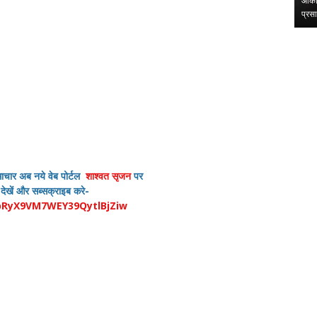
से लेकर सुराज तक की
प्रस्फुटन शक्ति संचय कार्यक्रम में हुआ 'संस्कृति संवाद' पत्रिका का
आकाश
विमोचनउज्जैन। मध्य …
प्रस
,
,
माचार अब नये वेब पोर्टल
शाश्वत सृजन
पर
 देखें और सब्सक्राइब करे-
pRyX9VM7WEY39QytlBjZiw