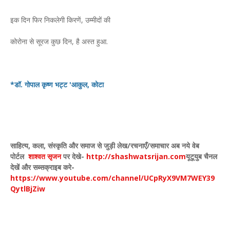
इक दिन फि‍र निकलेगी किरणें, उम्‍मीदों की
कोरोना से सूरज कुछ दिन, है अस्‍त हुआ.
*डॉ. गोपाल कृष्ण भट्ट 'आकुल, कोटा
साहित्य
,
कला
,
संस्कृति और समाज से जुड़ी लेख/रचनाएँ/समाचार अब नये वेब
पोर्टल
शाश्वत सृजन
पर देखे
-
http://shashwatsrijan.com
यूटूयुब चैनल
देखें और सब्सक्राइब करे-
https://www.youtube.com/channel/UCpRyX9VM7WEY39
QytlBjZiw