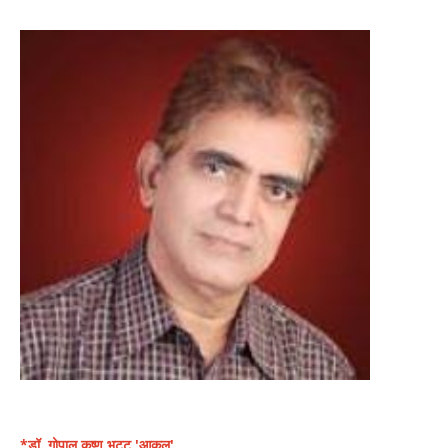
*डॉ. गोपाल कृष्ण भट्ट 'आकुल'