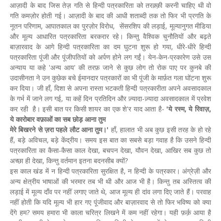
आज़ादी के बाद जिस तेज़ गति से हिन्दी पत्रकारिता को तरक़्क़ी करनी चाहिए थी वो
गति कमज़ोर होती गई। आज़ादी के बाद की आधी शताब्दी तक तो फिर भी प्रगति के
नूतन परिणाम, आपातकाल का पुरज़ोर विरोध, सेंसरशिप की लड़ाई, मूल्यानुगत मीडिया
और मूल्य आधारित पत्रकारिता बरकरार रहे। किन्तु वैश्विक चुनौतियों और बढ़ते
बाज़ारवाद के आगे हिन्दी पत्रकारिता का दम घुटना शुरू हो गया, धीरे-धीरे हिन्दी
पत्रकारिता पूंजी और पूंजीपतियों को अर्पण होने लग गईं। येन-केन-प्रकारेण उसे उस
अन्याय या कहे 'अन्य आय' की तरफ़ जाने से कुछ लोग तो रोक पाए पर कुनबे की
उदासीनता ने उन कुछेक बचे ईमानदार पत्रकारों का भी पूंजी के मार्फ़त गला घोंटना शुरू
कर दिया। जी हाँ, दिशा से अपना रास्ता भटकती हिन्दी पत्रकारीता अपने अवसादकाल
के गर्भ में जाने लग गई, या कहें दिन प्रतिदिन और ज़्यादा-ज़्यादा अवसादकाल में प्रवेश
कर रही है। इसी बात पर किसी शायर का एक शे'र याद आता है-
'ये रस्म, ये रिवाज़,
ये कारोबार वफ़ाओं का सब छोड़ आना तुम
मेरे बिखरने से ज़रा पहले लौट आना तुम।'
हाँ, हालात भी अब कुछ इसी तरह के हो रहे
हैं, बड़े अविचल, बड़े केंद्रीय। समय इस बात का सबसे बड़ा गवाह है कि उसने हिन्दी
पत्रकारिता का कैसा-कैसा काल देखा, बचपन देखा, यौवन देखा, आखिर सब कुछ तो
अच्छा ही देखा, किन्तु वर्तमान इतना बदनसीब क्यों?
इस काल खंड में न हिन्दी पत्रकारिता सुरक्षित है, न हिन्दी के पत्रकार। अंग्रेज़ी और
अन्य क्षेत्रीय भाषाओं की भरमार तब भी थी और आज भी है। किन्तु तब अस्तित्व की
लड़ाई में मूल्य दाँव पर नहीं लगाए जाते थे, आज मूल्य ही दांव लगा दिए जाते हैं। परवाह
नहीं होती कि यदि मूल्य भी हार गए पूंजीवाद और बाज़ारवाद से तो फिर भविष्य को क्या
देंगे हम? समय हमारा भी काला चरित्र लिखने में कम नहीं रहेगा। यही फ़र्क़ आया है