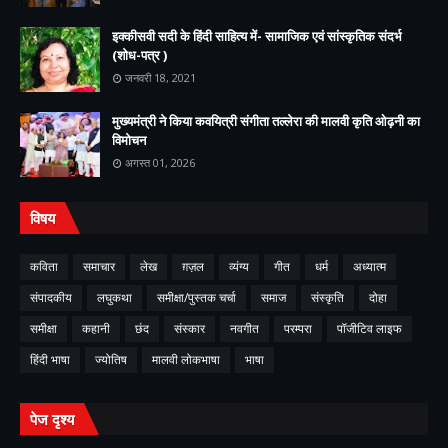
इक्कीसवी सदी के हिंदी साहित्य में- सामाजिक एवं सांस्कृतिक संदर्भ
(शोध-पत्र )
जनवरी 18, 2021
मुख्यमंत्री ने किया कवयित्री संगीता तल्लेरा की मालवी कृति ओढ़नी का
विमोचन
अगस्त 01, 2026
विषय
कविता
समाचार
लेख
ग़ज़ल
व्यंग्य
गीत
धर्म
अध्यात्म
संपादकीय
लघुकथा
समीक्षा/पुस्तक चर्चा
समाज
संस्कृति
दोहा
समीक्षा
कहानी
छंद
संस्कार
नवगीत
परम्परा
पॉजीटिव लाइफ
हिंदी भाषा
ज्योतिष
मालवी लोकभाषा
भाषा
पेज दृश्य