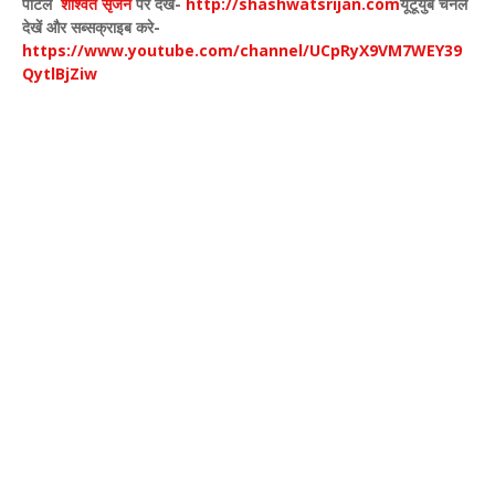
पोर्टल
शाश्वत सृजन
पर देखे
-
http://shashwatsrijan.com
यूटूयुब चैनल
देखें और सब्सक्राइब करे-
https://www.youtube.com/channel/UCpRyX9VM7WEY39
QytlBjZiw