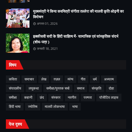
मुख्यमंत्री ने किया कवयित्री संगीता तल्लेरा की मालवी कृति ओढ़नी का
विमोचन
अगस्त 01, 2026
इक्कीसवी सदी के हिंदी साहित्य में- सामाजिक एवं सांस्कृतिक संदर्भ
(शोध-पत्र )
जनवरी 18, 2021
विषय
कविता
समाचार
लेख
ग़ज़ल
व्यंग्य
गीत
धर्म
अध्यात्म
संपादकीय
लघुकथा
समीक्षा/पुस्तक चर्चा
समाज
संस्कृति
दोहा
समीक्षा
कहानी
छंद
संस्कार
नवगीत
परम्परा
पॉजीटिव लाइफ
हिंदी भाषा
ज्योतिष
मालवी लोकभाषा
भाषा
पेज दृश्य