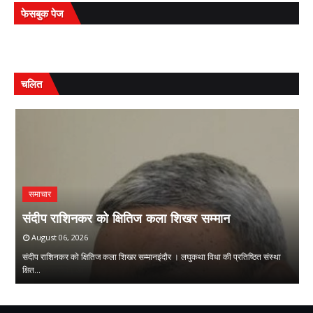
फेसबुक पेज
चलित
समाचार
ि
म
संदीप राशिनकर को क्षितिज कला शिखर सम्मान
ओ
August 06, 2026
संदीप राशिनकर को क्षितिज कला शिखर सम्मानइंदौर । लघुकथा विधा की प्रतिष्ठित संस्था
मु
क्षित…
म
,
,