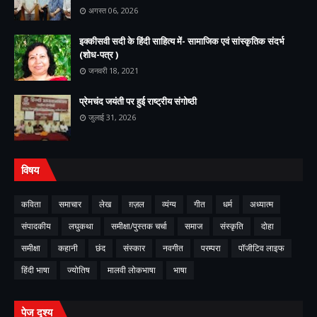
अगस्त 06, 2026
इक्कीसवी सदी के हिंदी साहित्य में- सामाजिक एवं सांस्कृतिक संदर्भ
(शोध-पत्र )
जनवरी 18, 2021
प्रेमचंद जयंती पर हुई राष्ट्रीय संगोष्ठी
जुलाई 31, 2026
विषय
कविता
समाचार
लेख
ग़ज़ल
व्यंग्य
गीत
धर्म
अध्यात्म
संपादकीय
लघुकथा
समीक्षा/पुस्तक चर्चा
समाज
संस्कृति
दोहा
समीक्षा
कहानी
छंद
संस्कार
नवगीत
परम्परा
पॉजीटिव लाइफ
हिंदी भाषा
ज्योतिष
मालवी लोकभाषा
भाषा
पेज दृश्य