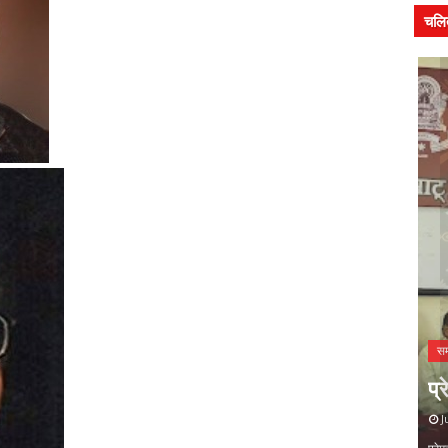
चलि
मध्
पद्
- यात्रा पर
भा
समाचार
प्रेमचंद जयंती पर हुई राष्ट्रीय संगोष्ठी
उद
July 31, 2026
Ju