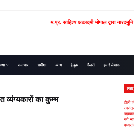
म.प्र. साहित्य अकादमी भोपाल द्वारा नारदमुनि
कथा
समाचार
समीक्षा
व्यंग्य
ई बुक
गैलरी
हमारे लेखक
शब्
 व्यंग्यकारों का कुम्भ
होली ज
स्वतंत
महाकाल 
नये सा
मध्यरात