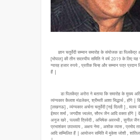
 आज भी समाज की संवेदनाओं का दर्पण : संजय
डाॅ शुभदा पांडेय की साहित्य- यात्रा पर आधारित ग्र
 की मासि…
लोकार्पणलखनऊ। वरिष्ठ साहित्यकार…
,
ज्ञान चतुर्वेदी सम्मान समारोह के संयोजक डा पिलकेंद्र अ
[भोपाल] की तीन सदस्यीय समिति ने वर्ष 2019 के लिए यह सम्
ग्यारह हजार रुपये , प्रतीक चिन्ह और सम्मान पत्र प्रदान 
हैं |
डा पिलकेंद्र अरोरा ने बताया कि समारोह के मुख्य अतिथि पद
व्यंग्यकार कैलाश मंडलेकर, श्रीमती आशा सिद्धार्थ , होंगे | वि
[लखनऊ] , व्यंग्यकार अर्चना चतुर्वेदी [नई दिल्ली ] , मल
ईश्वर शर्मा , जगदीश ज्वलंत, सौरभ जैन आदि वक्ता होंगे | देश
अनुज खरे , पल्लवी त्रिवेदी , अभिषेक अवस्थी , सुनील जैन र
प्रभाशंकर उपाध्याय , अक्षय नेमा , अशोक व्यास , प्रमोद ताम
आदि सम्मिलित हैं | आयोजन समिति में मुकेश जोशी , शांतिल
|