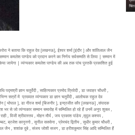
ंथ का
प्रेमचंद जयंती पर हुई राष्ट्रीय संगोष्ठीस्वाधीनता से लेकर सुराज तक की
कीर्त
चिंता है प्रेमचं…
का ज
,
,
रोरा ने बताया कि राहुल देव [लखनऊ], ईश्वर शर्मा [इंदौर ] और शांतिलाल जैन
मान कमलेश पाण्डेय को प्रदान करने का निर्णय सर्वसम्मति से लिया | सम्मान में
किया जायेगा | व्यंग्यकार कमलेश पाण्डेय की अब तक पांच पुस्तकें प्रकाशित हुई
्मश्री ज्ञान चतुर्वेदी , साहित्यकार प्रमोद त्रिवेदी , डा जवाहर चौधरी ,
भिन्न सत्रों में प्रख्यात व्यंग्यकार डा ज्ञान चतुर्वेदी , आलोचक राहुल देव
य जैन [ भोपाल ], डा नीरज शर्मा [बिजनौर ], इन्द्रजीत कौर [लखनऊ] ,संपादक
 भर से जो व्यंग्यकार सम्मान समारोह में सम्मिलित हो रहे हैं उनमें अनूप शुक्ल ,
ाही , विजी श्रीवास्तव , मोहन मौर्य , जय प्रकाश पांडेय ,मृदुल कश्यप ,
्बट, ब्रजेश कानूनगो , सुनील सक्सेना , प्रेमचंद द्वितीय , सुधीर कुमार चौधरी ,
ाल जैन , शशांक दुबे , संजय जोशी सजग , डा हरीशकुमार सिंह आदि सम्मिलित हैं