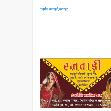
ान के …
प्रतिष्ठित संस्था क्षित…
,
*हमीद कानपुरी,कानपुर