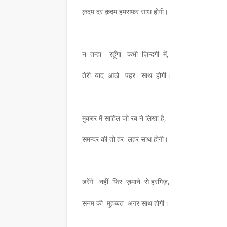
क़दम दर क़दम हमसफ़र साथ होगी।
न तन्हा रहूँगा कभी ज़िन्दगी में,
तेरी याद आठो पहर साथ होगी।
मुकद्दर में साहिल जो रब ने लिखा है,
समन्दर की तो हर लहर साथ होगी।
समाचार
सुपेकर राजस्थान में
संदीप राशिनकर को क्षितिज
डरेंगे नहीं फिर ज़माने से हरगिज़,
शिखर सम्मान
सनम की मुहब्बत अगर साथ होगी।
August 06, 2026
जस्थान में सम्मानितउज्जैन। हिंदी पुस्तकालय
संदीप राशिनकर को क्षितिज कला शिखर सम्मानइंदौ