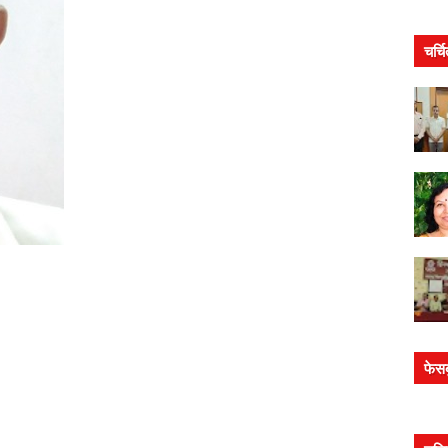
चर्च
फेस