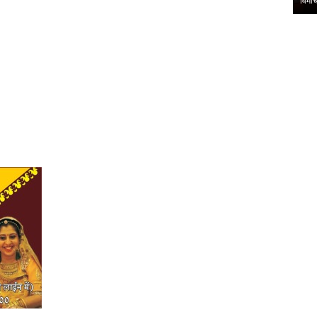
विमोचनउज्जैन। मालवी…
चिंता 
,
,