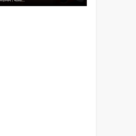
है प्रेमचं…
का जीवंत उदाह…
,