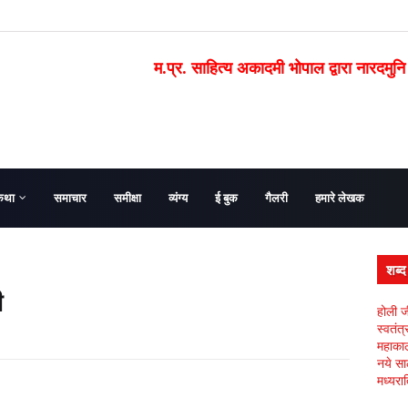
म.प्र. साहित्य अकादमी भोपाल द्वारा नारदमुनि
कथा
समाचार
समीक्षा
व्यंग्य
ई बुक
गैलरी
हमारे लेखक
शब्
ी
होली ज
स्वतंत
महाकाल 
नये सा
मध्यरात