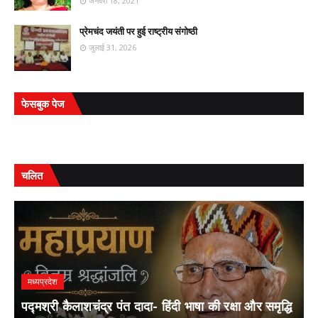
जनवरी 18, 2021
प्रेमचंद जयंती पर हुई राष्ट्रीय संगोष्ठी
जुलाई 31, 2026
फेसबुक पेज
चलित
मध्यप्रदेश
पद्मश्री कैलाशचंद्र पंत दादा- हिंदी भाषा की रक्षा और समृद्धि
ल