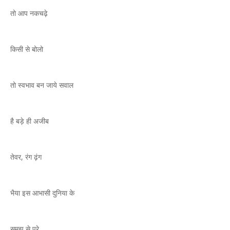
तो आप नकचढ़े
किसी से बोलो
तो स्वभाव बन जाये सवाल
है बड़े ही अजीब
तेवर, रंग ढ़ंग
भैया इस आभासी दुनिया के
समझ से परे