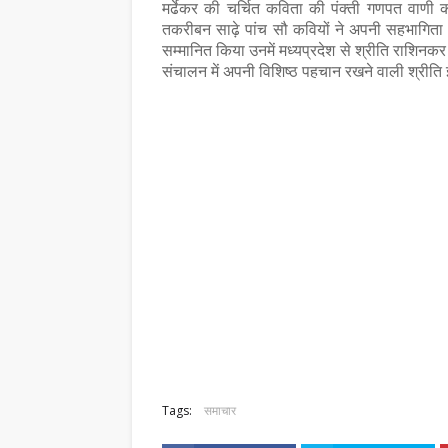
मर्ढेकर की चर्चित कविता की पंक्ती गणपत वाणी को
तकरीबन साढ़े पांच सौ कवियों ने अपनी सहभागिता
सम्मानित किया उनमें मध्यप्रदेश से श्रीति राशिनकर
संचालन में अपनी विशिष्ठ पहचान रखने वाली श्रीति इसक
समाचार
श लेखक संघ ने किया प्रदेश
भोपाल के राजेन्द्र गट्टानी 
ियों पर केन्द्रित काव्य
आयरलैंड में बिखेरे हास्य-व्यं
 आयोजन
पंच
Tags:
समाचार
July 21, 2026