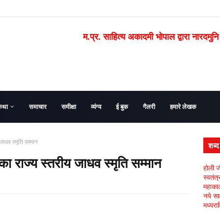
म.प्र. साहित्य अकादमी भोपाल द्वारा नारदमुनि
कथा
समाचार
समीक्षा
व्यंग्य
ई बुक
गैलरी
हमारे लेखक
जाधव स्मृति सम्मान
शब्
का राज्य स्तरीय जाधव स्मृति सम्मान
होली ज
स्वतंत
महाकाल 
नये सा
मध्यरात