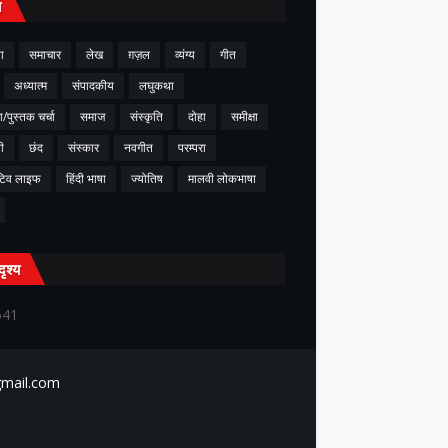
य
ा
समाचार
लेख
ग़ज़ल
व्यंग्य
गीत
अध्यात्म
संपादकीय
लघुकथा
ा/पुस्तक चर्चा
समाज
संस्कृति
दोहा
समीक्षा
ी
छंद
संस्कार
नवगीत
परम्परा
टिव लाइफ
हिंदी भाषा
ज्योतिष
मालवी लोकभाषा
दृश्य
541
@gmail.com