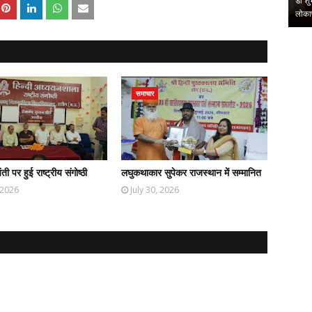
-व्यंग्य के देसी
प्रेमचंद का साहित्य आज भी समाज की संवेदनाओं का दर्पण : संजय
डाॅ श
मेहतासंस्कार भारती की मासि…
लोका
,
,
समाचार
ती पर हुई राष्ट्रीय संगोष्ठी
लघुकथाकार सुपेकर राजस्थान में सम्मानित
, 2026
July 30, 2026