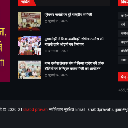
चर्चित
विष
प्रेमचंद जयंती पर हुई राष्ट्रीय संगोष्ठी
कवित
जुलाई 31, 2026
धर्म
समीक्ष
मुख्यमंत्री ने किया कवयित्री संगीता तल्लेरा की
कहान
मालवी कृति ओढ़नी का विमोचन
अगस्त 01, 2026
पॉजी
भाषा
मध्य प्रदेश लेखक संघ ने किया प्रदेश की लोक
बोलियों पर केन्द्रित काव्य गोष्ठी का आयोजन
जुलाई 26, 2026
पेज 
455,
ं है ©️ 2020-21
Shabd pravah
सर्वाधिकार सुरक्षित Email- shabdpravah.ujjain