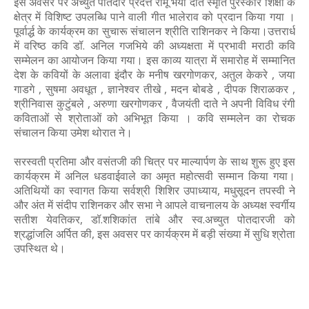
इस अवसर पर अच्युत पोतदार प्रदत्त रामू भैया दाते स्मृति पुरस्कार शिक्षा के
क्षेत्र में विशिष्ट उपलब्धि पाने वाली गीत भालेराव को प्रदान किया गया ।
पूर्वार्द्ध के कार्यक्रम का सुचारू संचालन श्रीति राशिनकर ने किया।उत्तरार्ध
में वरिष्ठ कवि डॉ. अनिल गजभिये की अध्यक्षता में प्रभावी मराठी कवि
सम्मेलन का आयोजन किया गया। इस काव्य यात्रा में समारोह में सम्मानित
देश के कवियों के अलावा इंदौर के मनीष खरगोणकर, अतुल केकरे , जया
गाडगे , सुषमा अवधूत , ज्ञानेश्वर तीखे , मदन बोबडे , दीपक शिराळकर ,
श्रीनिवास कुटुंबले , अरुणा खरगोणकर , वैजयंती दाते ने अपनी विविध रंगी
कविताओं से श्रोताओं को अभिभूत किया । कवि सम्मलेन का रोचक
संचालन किया उमेश थोरात ने।
सरस्वती प्रतिमा और वसंतजी की चित्र पर माल्यार्पण के साथ शुरू हुए इस
कार्यक्रम में अनिल धडवाईवाले का अमृत महोत्सवी सम्मान किया गया।
अतिथियों का स्वागत किया सर्वश्री शिशिर उपाध्याय, मधुसूदन तपस्वी ने
और अंत में संदीप राशिनकर और सभा ने आपले वाचनालय के अध्यक्ष स्वर्गीय
सतीश येवतिकर, डॉ.शशिकांत तांबे और स्व.अच्युत पोतदारजी को
श्रद्धांजलि अर्पित की, इस अवसर पर कार्यक्रम में बड़ी संख्या में सुधि श्रोता
उपस्थित थे।