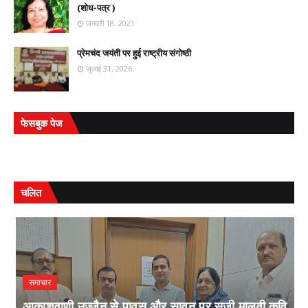
(शोध-पत्र )
जनवरी 18, 2021
प्रेमचंद जयंती पर हुई राष्ट्रीय संगोष्ठी
जुलाई 31, 2026
फेसबुक पेज
चलित
समाचार
आकाशवाणी उज्जैन से पावस और सावन पर सजी मालवी कवि