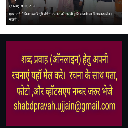
प
August 01, 2026
मुख्यमंत्री ने किया कवयित्री संगीता तल्लेरा की मालवी कृति ओढ़नी का विमोचनउज्जैन।
मालवी…
प्
,
,
,
,