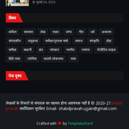
जुलाई 26, 2026
विषय
कविता
समाचार
लेख
ग़ज़ल
व्यंग्य
गीत
धर्म
अध्यात्म
संपादकीय
लघुकथा
समीक्षा/पुस्तक चर्चा
समाज
संस्कृति
दोहा
समीक्षा
कहानी
छंद
संस्कार
नवगीत
परम्परा
पॉजीटिव लाइफ
हिंदी भाषा
ज्योतिष
मालवी लोकभाषा
भाषा
पेज दृश्य
लेखकों के विचारों से संपादक का सहमत होना आवश्यक नहीं है ©️ 2020-21
Shabd
pravah
सर्वाधिकार सुरक्षित Email- shabdpravah.ujjain@gmail.com
Crafted with
by
TemplatesYard