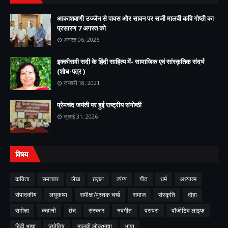
आकाशवाणी उज्जैन से पावस और सावन पर सजी मालवी कवि गोष्ठी का
प्रसारण 7 अगस्त को
अगस्त 06, 2026
इक्कीसवी सदी के हिंदी साहित्य में- सामाजिक एवं सांस्कृतिक संदर्भ
(शोध-पत्र )
जनवरी 18, 2021
प्रेमचंद जयंती पर हुई राष्ट्रीय संगोष्ठी
जुलाई 31, 2026
विषय
कविता
समाचार
लेख
ग़ज़ल
व्यंग्य
गीत
धर्म
अध्यात्म
संपादकीय
लघुकथा
समीक्षा/पुस्तक चर्चा
समाज
संस्कृति
दोहा
समीक्षा
कहानी
छंद
संस्कार
नवगीत
परम्परा
पॉजीटिव लाइफ
हिंदी भाषा
ज्योतिष
मालवी लोकभाषा
भाषा