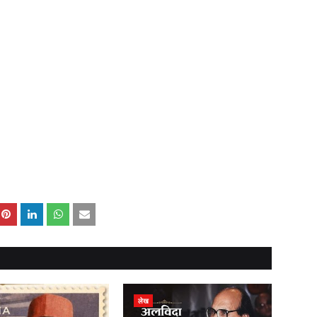
,
,
लेख