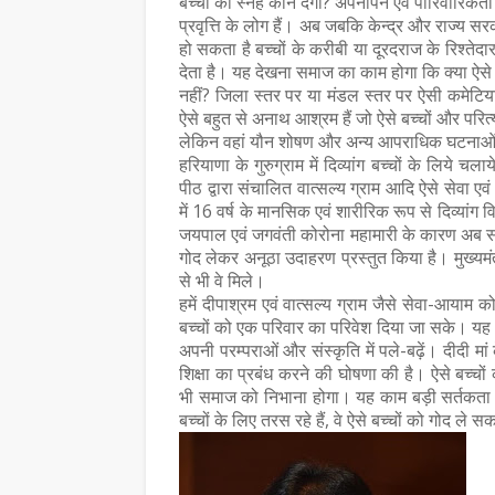
बच्चों को स्नेह कौन देगा? अपनापन एवं पारिवा
प्रवृत्ति के लोग हैं। अब जबकि केन्द्र और राज्य स
हो सकता है बच्चों के करीबी या दूरदराज के रिश्तेद
देता है। यह देखना समाज का काम होगा कि क्या ऐसे 
नहीं? जिला स्तर पर या मंडल स्तर पर ऐसी कमेटिया
ऐसे बहुत से अनाथ आश्रम हैं जो ऐसे बच्चों और परित्
लेकिन वहां यौन शोषण और अन्य आपराधिक घटनाओं 
हरियाणा के गुरुग्राम में दिव्यांग बच्चों के लिये च
पीठ द्वारा संचालित वात्सल्य ग्राम आदि ऐसे सेवा ए
में 16 वर्ष के मानसिक एवं शारीरिक रूप से दिव्यांग
जयपाल एवं जगवंती कोरोना महामारी के कारण अब संस
गोद लेकर अनूठा उदाहरण प्रस्तुत किया है। मुख्यमं
से भी वे मिले।
हमें दीपाश्रम एवं वात्सल्य ग्राम जैसे सेवा-आया
बच्चों को एक परिवार का परिवेश दिया जा सके। यह भ
अपनी परम्पराओं और संस्कृति में पले-बढ़ें। दीदी मां
समाचार
शिक्षा का प्रबंध करने की घोषणा की है। ऐसे बच्चों
ांडेय की साहित्य- यात्रा पर
डॉ. शैलेन्द्र कुमार शर्मा साहि
भी समाज को निभाना होगा। यह काम बड़ी सर्तकता से
बच्चों के लिए तरस रहे हैं, वे ऐसे बच्चों को गोद ले
ंथ का लोकार्पण
प्रभाकर सम्मान 2026 से 
July 26, 2026