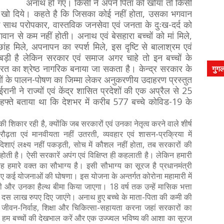
अनाथ हो गए। किसी ने अपने पिता को खोया तो किसी
ों खो दिये। कहते है कि जिसका कोई नहीं होता, उसका भगवान
साथ परोपकार, वास्तविक जनसेवा एवं जनता के दुःख-दर्द को
गवान से कम नहीं होती। अनाथ एवं बेसहारा बच्चों को मां मिले,
ांह मिले, अपनापन का स्पर्श मिले, इस दृष्टि से बालाश्रम एवं
ी बड़ी है लेकिन सरकार एवं समाज अगर चाहे तो इन बच्चों के
ं भारत का श्रेष्ठ नागरिक बनाया जा सकता है। केन्द्र सरकार के
गुगल
्चों के पालन-पोषण का जिम्मा लेकर अनुकरणीय उदाहरण प्रस्तुत
रानी ने राज्यों एवं केंद्र शासित प्रदेशों की एक अप्रैल से 25
स हफ्ते बताया था कि देशभर में करीब 577 बच्चे कोविड-19 के
की शिकार रही है, क्योंकि जब सरकारों एवं उनका नेतृत्व करने वाले शीर्ष
रौढ़ता एवं मानवीयता नहीं उतरती, व्यवहार एवं शासन-प्रक्रिया में
दिशाएं लक्ष्य नहीं पकड़ती, सोच में कौशल नहीं होता, तब सरकारों की
होती है। ऐसी सरकारें अपंग एवं विक्षिप्त ही कहलाती है। लेकिन हमारी
 यह हमारे वक्त का सौभाग्य है। इसी सौभाग्य का सूरज है प्रधानमंत्री
 लिए कई योजनाओं की घोषणा। इस योजना के अन्तर्गत कोरोना महामारी में
जाएगी और उनका हैल्थ बीमा किया जाएगा। 18 वर्ष तक उन्हें मासिक भत्ता
से दस लाख रुपए दिए जाएंगे। अनाथ हुए बच्चे के माता-पिता की कमी की
, जीवन-निर्वाह, शिक्षा और चिकित्सा-सहायता करना जहां सरकारों का
है कि हम बच्चों की देखभाल करें और एक उज्ज्वल भविष्य की आशा का सूरज