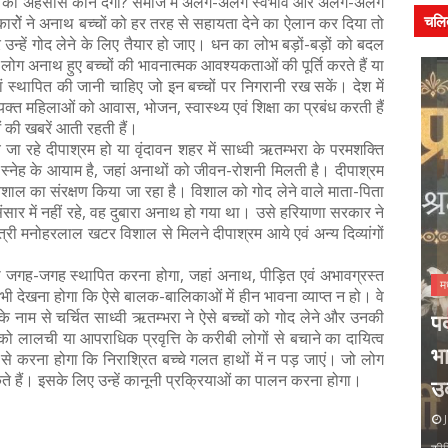
रिकता का अहसास कौन देगा? समाज में अलग-अलग स्वभाव और अलग-अलग
चलि
रकारोें ने अनाथ बच्चों को हर तरह से सहायता देने का ऐलान कर दिया तो
ार उन्हें गोद लेने के लिए तैयार हो जाए। धन का लोभ बड़ों-बड़ों को बदल
लोग अनाथ हुए बच्चों की भावनात्मक आवश्यकताओं की पूर्ति करते हैं या
ं स्थापित की जानी चाहिए जो इन बच्चों पर निगरानी रख सकें। देश में
यक्त महिलाओं को आवास, भोजन, स्वास्थ्य एवं शिक्षा का प्रबंध करती हैं
की खबरें आती रहती हैं।
लाये जा रहे दीपाश्रम हो या वृंदावन शहर में साध्वी ऋतम्भरा के परमशक्ति
वं स्नेह के आयाम है, जहां अनाथों को जीवन-रोशनी मिलती है। दीपाश्रम
 विशाल का संरक्षण किया जा रहा है। विशाल को गोद लेने वाले माता-पिता
ार में नहीं रहे, वह दुबारा अनाथ हो गया था। उसे हरियाणा सरकार ने
त्री मनोहरलाल खटर विशाल से मिलने दीपाश्रम आये एवं अन्य दिव्यांगों
म को जगह-जगह स्थापित करना होगा, जहां अनाथ, पीड़ित एवं अभावग्रस्त
मध्यप्रदेश
ी देखना होगा कि ऐसे बालक-बालिकाओं में हीन भावना व्याप्त न हो। वे
 के नाम से चर्चित साध्वी ऋतम्भरा ने ऐसे बच्चों को गोद लेने और उनकी
पद्मश्री कैलाशचंद्र पंत दादा- हिंदी
सम
 को लालची या आपराधिक प्रवृत्ति के करीबी लोगों से बचाने का दायित्व
त्य
भाषा की रक्षा और समृद्धि का जीवंत
लघ
 करना होगा कि निराश्रित बच्चे गलत हाथों में न पड़ जाएं। जो लोग
 सकते हैं। इसके लिए उन्हें कानूनी प्रक्रियाओं का पालन करना होगा।
अलंकृत
उदाहरण
सम
July 31, 2026
Ju