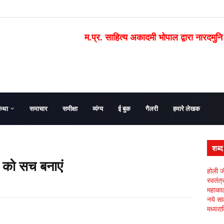
म.प्र. साहित्य अकादमी भोपाल द्वारा नारदमुनि
कथा
समाचार
समीक्षा
व्यंग्य
ई बुक
गैलरी
हमारे लेखक
शब्
 को सच बनाएं
होली ज
स्वतंत
महाकाल 
नये सा
मध्यरात