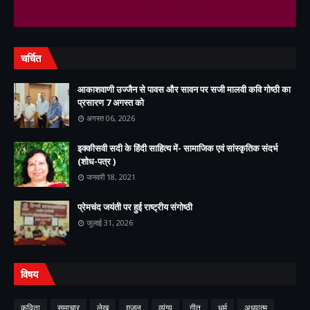
चर्चित
आकाशवाणी उज्जैन से पावस और सावन पर सजी मालवी कवि गोष्ठी का
प्रसारण 7 अगस्त को
अगस्त 06, 2026
इक्कीसवी सदी के हिंदी साहित्य में- सामाजिक एवं सांस्कृतिक संदर्भ
(शोध-पत्र )
जनवरी 18, 2021
प्रेमचंद जयंती पर हुई राष्ट्रीय संगोष्ठी
जुलाई 31, 2026
विषय
कविता
समाचार
लेख
ग़ज़ल
व्यंग्य
गीत
धर्म
अध्यात्म