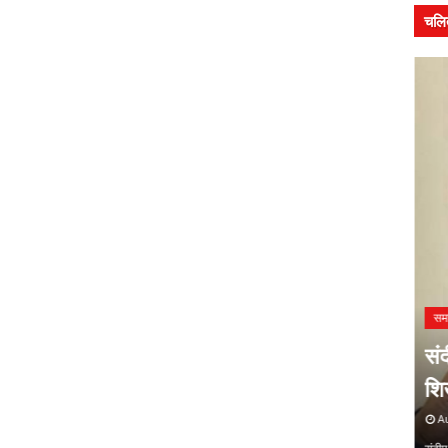
चलि
सम
मुख
समाचार
न में
संदीप राशिनकर को क्षितिज कला
तल
शिखर सम्मान
वि
August 06, 2026
Au