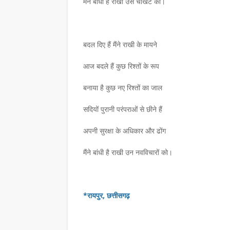
कैलाशचंद्र पंत दादा- हिंदी भाषा की रक्षा और समृद्धि
लघुकथाकार सुपेकर राजस्थान में सम्मानितउज्जैन। 
मैंने बांधी है राखी उस चौखट को।
समिति, डीग, राजस्थान के …
,
बदल दिए हैं मैंने राखी के मायने
आज बदले हैं कुछ रिश्तों के रूप
बनाया है कुछ नए रिश्तों का जाल
सदियों पुरानी परंपराओं से छीने हैं
अपनी सुरक्षा के अधिकार और ढोंग
मैंने बांधी है राखी उन नवविचारों को।
*रायपुर, छत्तीसगढ़