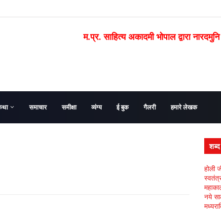
म.प्र. साहित्य अकादमी भोपाल द्वारा नारदमुनि
कथा
समाचार
समीक्षा
व्यंग्य
ई बुक
गैलरी
हमारे लेखक
शब्
होली ज
स्वतंत
महाकाल 
नये सा
मध्यरात