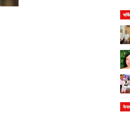
चर्च
फेस