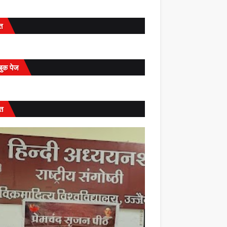
ित
बुक पेज
त