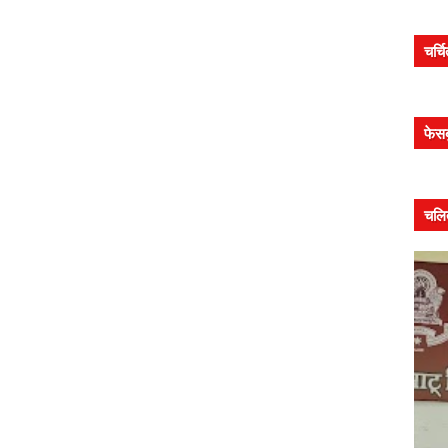
चर्च
फेस
चलि