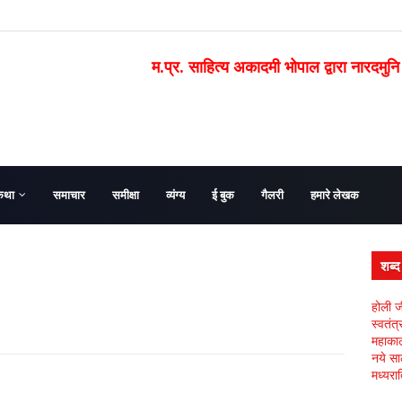
म.प्र. साहित्य अकादमी भोपाल द्वारा नारदमुनि
कथा
समाचार
समीक्षा
व्यंग्य
ई बुक
गैलरी
हमारे लेखक
शब्
होली ज
स्वतंत
महाकाल 
नये सा
मध्यरात