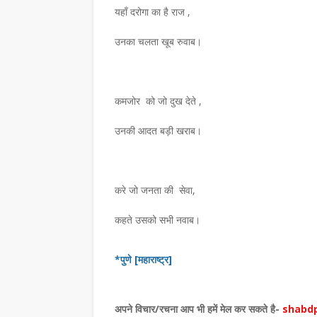
यहाँ दरोगा का है राज ,
उनका चलता खूब रुवाब।
समाचार
सुपेकर राजस्थान में
प्रेमचंद का साहित्य आज भ
संवेदनाओं का दर्पण : संजय 
कमजोर को जो दुख देते ,
July 27, 2026
उनकी आदत बड़ी खराब।
जस्थान में सम्मानितउज्जैन। हिंदी पुस्तकालय
प्रेमचंद का साहित्य आज भी समाज की संवेदनाओं का 
ान के …
मेहतासंस्कार भारती की मासि…
,
करे जो जनता की सेवा,
कहते उसको सभी नवाब।
*पुणे [महाराष्ट्र]
अपने विचार
/
रचना आप भी हमें मेल कर सकते है-
shabdp