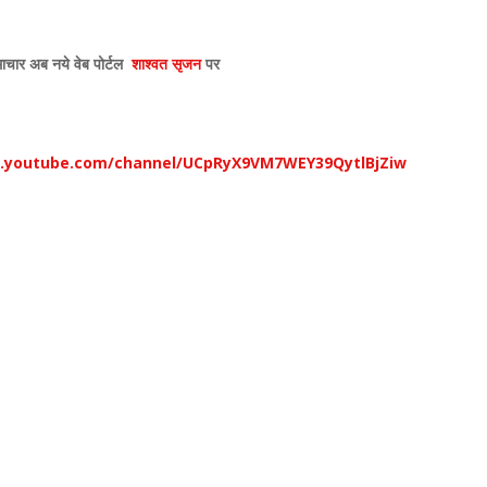
ाचार अब नये वेब पोर्टल
शाश्वत सृजन
पर
w.youtube.com/channel/UCpRyX9VM7WEY39QytlBjZiw
,
,